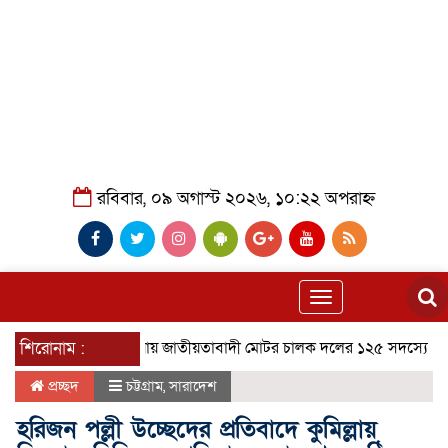
রবিবার, ০৯ অগাস্ট ২০২৬, ১০:২২ অপরাহ্ন
Toggle
navigation
শিরোনাম :
আশুলিয়ায় জাতীয়তাবাদী মোটর চালক দলের ১২৫ সদস্যের পূর্ণাঙ্গ ক
প্রচ্ছদ
চট্টগ্রাম
,
সারাদেশ
হরিজন পল্লী উচ্ছেদের প্রতিবাদে কুমিল্লায়