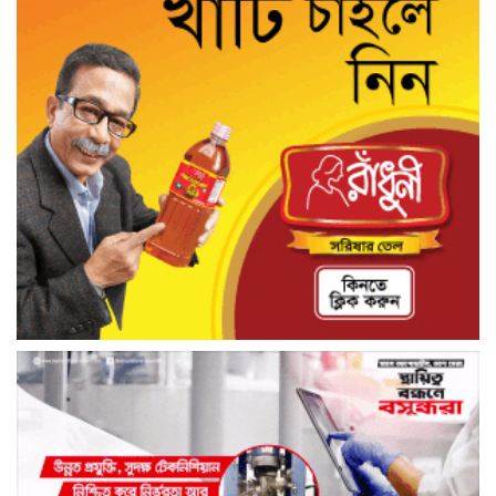
আশুলিয়ার বাইপাইল পাইকারি কাঁচা বাজারে
চেয়ারম্যান প্রার্থী ইসরাফিল হোসেনের নির্বাচনী
প্রচারণা
আশুলিয়ার কাঠগড়া নয়াপাড়ায় কথিত মাদক
ব্যবসার অভিযোগ, পুলিশের হস্তক্ষেপ কামনা
এলাকাবাসীর