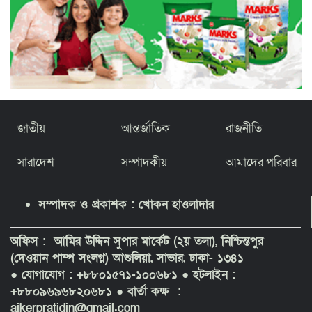
জাতীয়
আন্তর্জাতিক
রাজনীতি
সারাদেশ
সম্পাদকীয়
আমাদের পরিবার
সম্পাদক ও প্রকাশক : খোকন হাওলাদার
অফিস : আমির উদ্দিন সুপার মার্কেট (২য় তলা), নিশ্চিন্তপুর
(দেওয়ান পাম্প সংলগ্ন) আশুলিয়া, সাভার, ঢাকা- ১৩৪১
● যোগাযোগ : +৮৮০১৫৭১-১০০৬৮১
● হটলাইন :
+৮৮০৯৬৯৬৮২০৬৮১ ● বার্তা কক্ষ :
ajkerpratidin@gmail.com