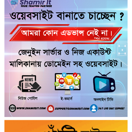
“জুলাই কোন দল বা গোষ্টীর নয়, এটি সমগ্র
জাতির ” অ্যাডভোকেট জালাল উদ্দিন এমপি
ধামরাইয়ে ট্রাক চাপায় মোটরসাইকেল আরোহী
পশু চিকিৎসক নিহত, আহত ৩
কয়রায় জুলাই ছাত্র গণঅভ্যুত্থানের ২য় বার্ষিকী
উপলক্ষে জামায়াতের দোয়া ও গণমিছিল
জুলাই গণ-অভ্যুত্থান দিবসের অনুষ্ঠানে
গণঅধিকার পরিষদের নেতাকে হেনস্থার
অভিযোগ
গৌরনদীতে নিরাপদ অভিবাসন ও দক্ষতা
উন্নয়ন শীর্ষক সেমিনার অনুষ্ঠিত,