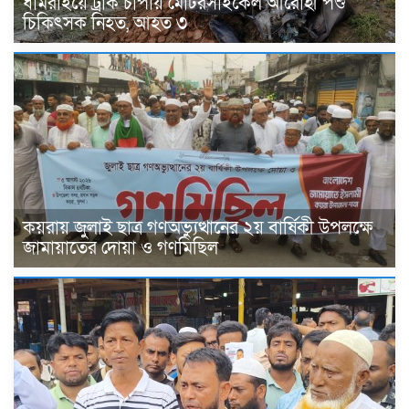
ধামরাইয়ে ট্রাক চাপায় মোটরসাইকেল আরোহী পশু
চিকিৎসক নিহত, আহত ৩
কয়রায় জুলাই ছাত্র গণঅভ্যুত্থানের ২য় বার্ষিকী উপলক্ষে
জামায়াতের দোয়া ও গণমিছিল