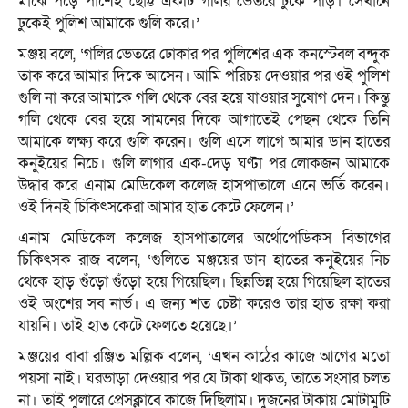
মাঝে পড়ে পাশেই ছোট্ট একটি গলির ভেতরে ঢুকে পড়ি। সেখানে
ঢুকেই পুলিশ আমাকে গুলি করে।’
মঞ্জয় বলে, ‘গলির ভেতরে ঢোকার পর পুলিশের এক কনস্টেবল বন্দুক
তাক করে আমার দিকে আসেন। আমি পরিচয় দেওয়ার পর ওই পুলিশ
গুলি না করে আমাকে গলি থেকে বের হয়ে যাওয়ার সুযোগ দেন। কিন্তু
গলি থেকে বের হয়ে সামনের দিকে আগাতেই পেছন থেকে তিনি
আমাকে লক্ষ্য করে গুলি করেন। গুলি এসে লাগে আমার ডান হাতের
কনুইয়ের নিচে। গুলি লাগার এক-দেড় ঘণ্টা পর লোকজন আমাকে
উদ্ধার করে এনাম মেডিকেল কলেজ হাসপাতালে এনে ভর্তি করেন।
ওই দিনই চিকিৎসকেরা আমার হাত কেটে ফেলেন।’
এনাম মেডিকেল কলেজ হাসপাতালের অর্থোপেডিকস বিভাগের
চিকিৎসক রাজ বলেন, ‘গুলিতে মঞ্জয়ের ডান হাতের কনুইয়ের নিচ
থেকে হাড় গুঁড়ো গুঁড়ো হয়ে গিয়েছিল। ছিন্নভিন্ন হয়ে গিয়েছিল হাতের
ওই অংশের সব নার্ভ। এ জন্য শত চেষ্টা করেও তার হাত রক্ষা করা
যায়নি। তাই হাত কেটে ফেলতে হয়েছে।’
মঞ্জয়ের বাবা রঞ্জিত মল্লিক বলেন, ‘এখন কাঠের কাজে আগের মতো
পয়সা নাই। ঘরভাড়া দেওয়ার পর যে টাকা থাকত, তাতে সংসার চলত
না। তাই পুলারে প্রেসক্লাবে কাজে দিছিলাম। দুজনের টাকায় মোটামুটি