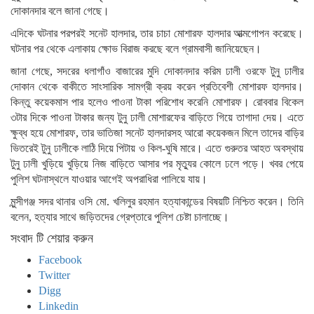
দোকানদার বলে জানা গেছে।
এদিকে ঘটনার পরপরই সনেট হালদার, তার চাচা মোশারফ হালদার আত্মগোপন করেছে।
ঘটনার পর থেকে এলাকায় ক্ষোভ বিরাজ করছে বলে গ্রামবাসী জানিয়েছেন।
জানা গেছে, সদরের ধলাগাঁও বাজারের মুদি দোকানদার করিম ঢালী ওরফে টুনু ঢালীর
দোকান থেকে বাকীতে সাংসারিক সামগ্রী ক্রয় করেন প্রতিবেশী মোশারফ হালদার।
কিন্তু কয়েকমাস পার হলেও পাওনা টাকা পরিশোধ করেনি মোশারফ। রোববার বিকেল
৩টার দিকে পাওনা টাকার জন্য টুনু ঢালী মোশারফের বাড়িতে গিয়ে তাগাদা দেয়। এতে
ক্ষুব্ধ হয়ে মোশারফ, তার ভাতিজা সনেট হালদারসহ আরো কয়েকজন মিলে তাদের বাড়ির
ভিতরেই টুনু ঢালীকে লাঠি দিয়ে পিটায় ও কিল-ঘুষি মারে। এতে গুরুতর আহত অবস্থায়
টুনু ঢালী খুড়িয়ে খুড়িয়ে নিজ বাড়িতে আসার পর মৃত্যুর কোলে ঢলে পড়ে। খবর পেয়ে
পুলিশ ঘটনাস্থলে যাওয়ার আগেই অপরাধিরা পালিয়ে যায়।
মুন্সীগঞ্জ সদর থানার ওসি মো. খলিলুর রহমান হত্যাকান্ডের বিষয়টি নিশ্চিত করেন। তিনি
বলেন, হত্যার সাথে জড়িতদের গ্রেপ্তারে পুলিশ চেষ্টা চালাচ্ছে।
সংবাদ টি শেয়ার করুন
Facebook
Twitter
Digg
Linkedin