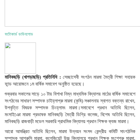
ফটোকার্ড ডাউনলোড
মানিকছড়ি (খাগড়াছড়ি) প্রতিনিধি :
সেচ্ছাসেবী সংগঠন মারমা মৈত্রী শিক্ষা সহায়ক
ফান্ড আয়োজনে ১ম বার্ষিক সমাবেশ অনুষ্ঠিত হয়েছে।
শুক্রবার সকালের সাড়ে ১০ টায় বিশাখা নিম্ন মাধ্যমিক বিদ্যালয় মাঠের বার্ষিক সমাবেশে
সংগঠনের সাধারণ সম্পাদক চাইহ্লাপ্রু মারমা (কৃষি) সঞ্চালনায় স্বাগত বক্তব্য রাখেন,
উপবৃত্তি বিষয়ক সম্পাদক চিংহ্লামং মারমা।সমাবেশে প্রধান অতিথি ছিলেন,
মংসাইঞো মারমা প্রভাষক মানিকছড়ি মৈত্রী ডিগ্রি কলেজ, বিশেষ অতিথি ছিলেন,
মানিকছড়ি রাজবাড়ী মডেল সরকারি প্রাথমিক বিদ্যালয় প্রধান শিক্ষক ক্যজ মারমা।
আরো আমন্ত্রিত অতিথি ছিলেন, মারমা উন্নয়ন সংসদ কেন্দ্রীয় কমিটি সাংগঠনিক
সম্পাদক আপ্রুসি মারমা, কলেজিয়েট উচ্চ বিদ্যালয়ে প্রধান শিক্ষক মংশেপ্রু মারমা,