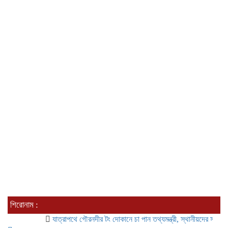
শিরোনাম :
যাত্রাপথে গৌরনদীর টং দোকানে চা পান তথ্যমন্ত্রী, স্থানীয়দের সঙ্গে কুশল বিন