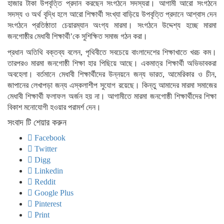
হাজার টাকা উপবৃত্তি প্রদান করছেন সংগঠনে সদস্যরা। আগামী আরো সংগঠনে
সদস্য ও অর্থ বৃদ্ধি হলে আরো শিক্ষার্থী সংখ্যা বাড়িয়ে উপবৃত্তি প্রদানে আশ্বাস দেন
সংগঠনে প্রতিষ্ঠাতা চেয়ারম্যান অংগ্য মারমা। সংগঠনে উদ্দেশ্য হচ্ছে মারমা
জনগোষ্ঠীর মেধাবী শিক্ষার্থী’কে সুশিক্ষিত সমাজ গঠন করা।
প্রধান অতিথি বক্তব্য বলেন, পৃথিবীতে সবচেয়ে বাংলাদেশের শিক্ষাখাতে খরচ কম।
তারপরও মারমা জনগোষ্ঠী শিক্ষা হার পিছিয়ে আছে। একমাত্র শিক্ষার্থী অভিভাবকরা
অবহেলা। বর্তমানে মেধাবী শিক্ষার্থীদের উন্নয়নে জন্য ভারত, আমেরিকার ও চীন,
জাপানের লেখাপড়া জন্য এস্কলাশীপ সুযোগ রয়েছে। কিন্তু আমাদের মারমা সমাজের
মেধাবী শিক্ষার্থী ফলাফল অর্জন হয় না। আগামীতে মারমা জনগোষ্ঠী শিক্ষার্থীদের শিক্ষা
বিকাশ মনোযোগী হওয়ার পরামর্শ দেন।
সংবাদ টি শেয়ার করুন
Facebook
Twitter
Digg
Linkedin
Reddit
Google Plus
Pinterest
Print