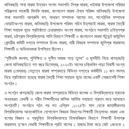
মানিকছড়ি শাখা মারমা উন্নয়ন সংসদ সভাপতি নিপ্রু মারমা, গুইমারা উপজেলা পরিবার
পরিকল্পনা সহকারী মিলকি মারমা, বাংলাদেশ মারমা ঐক্য পরিষদ মানিকছড়ি উপজেলা
শাখা সভাপতি আপ্রুসি মগ, সাধারণ সম্পাদক আম্যে মগ, সাংগঠনিক সম্পাদক
থোয়াইঅংগ্য মারমা, মানিকছড়ি উপজেলা পরিষদ সচিব উহ্লাচাই মারমা, মারমা মৈত্রী
শিক্ষা সহায়ক ফান্ড প্রতিষ্ঠাতা চেয়ারম্যান অংগ্য মারমা, সংগঠনে সভাপতি চাইহ্লপ্রু
মারমা, চট্টগ্রাম বিশ্ববিদ্যালয় পালি বিভাগে শিক্ষার্থী ও বাংলাদেশ মারমা স্টুডেন্ট কাউন্সিল
কেন্দ্রীয় কমিটি দপ্তর সম্পাদক চিংমং মারমা, নারী বিষয়ক সম্পাদক জুলিপ্রু মারমাসহ
শিক্ষার্থী ও অভিভাবকরা উপস্থিত ছিলেন।
“দৃষ্টিভঙ্গি বদলাব, সুশিক্ষিত ও সুশীল সমাজ গড়ে তুলব” এ মূলনীতি নিয়ে খাগড়াছড়ি
জেলা মানিকছড়িতে গত বছর ডিসেম্বর, ২০২৩ইং সালের চক্কিবিল পাড়া নিবাসী অংগ্য
মারমা (মেম্বার) নেতৃত্বে মারমা সম্প্রদায়ে বিভিন্ন দপ্তরে কর্মজীবি ১১ জন সদস্য
নিয়ে প্রতিষ্ঠাতা হয়েছে মারমা মৈত্রী শিক্ষা সহায়ক ফান্ড নামের একটি সেচ্ছাসেবী শিক্ষা
সংগঠন।
এ সংগঠন খাগড়াছড়ি জেলা মারমা সম্প্রদায়ে বিভিন্ন কলেজ ও বিশ্ববিদ্যালয়ে স্বাতক
অধ্যয়রত মেধাবী ও গরীব শিক্ষার্থীদের মাসিক আর্থিক সহায়তা প্রদান করে আসছেন
সংগঠনটি। সংগঠনে গঠন পর গত এপ্রিল ,২০২৪ইং সাল থেকে জাহাঙ্গীরনগর
বিশ্ববিদ্যালয় আন্তর্জাতিক যোগাযোগ বিষয়ক বিভাগের শিক্ষার্থী নিংহ্লাঅং মারমা এবং
যশোর বিজ্ঞান ও প্রযুক্তি বিশ্ববিদ্যালয়ে হিসাববিজ্ঞান বিভাগে শিক্ষার্থী উসাপ্রু
মারমাসহ দু’জন মেধাবী শিক্ষার্থীকে প্রতি মাসের ১ হাজার টাকা করে মোট ২জনকে ২