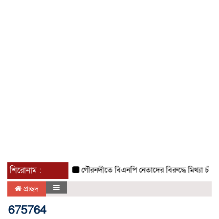
শিরোনাম :
গৌরনদীতে বিএনপি নেতাদের বিরুদ্ধে মিথ্যা চাঁদা দাব
প্রচ্ছদ
675764