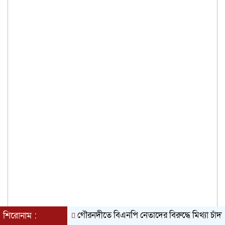
গৌরনদীতে বিএনপি নেতাদের বিরুদ্ধে মিথ্যা চাঁদা দাবির 
শিরোনাম :