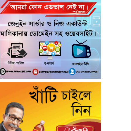
আরোহী পশু চিকিৎসক নিহত, আহত ৩
কয়রায় জুলাই ছাত্র গণঅভ্যুত্থানের ২য়
বার্ষিকী উপলক্ষে জামায়াতের দোয়া ও
গণমিছিল
জুলাই গণ-অভ্যুত্থান দিবসের অনুষ্ঠানে
গণঅধিকার পরিষদের নেতাকে হেনস্থার
অভিযোগ
গৌরনদীতে নিরাপদ অভিবাসন ও
দক্ষতা উন্নয়ন শীর্ষক সেমিনার অনুষ্ঠিত,