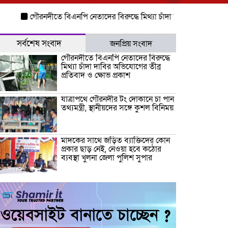
গৌরনদীতে বিএনপি নেতাদের বিরুদ্ধে মিথ্যা চাঁদা দাবির অভিযোগের তীব্র প্র
সর্বশেষ সংবাদ
জনপ্রিয় সংবাদ
গৌরনদীতে বিএনপি নেতাদের বিরুদ্ধে
মিথ্যা চাঁদা দাবির অভিযোগের তীব্র
প্রতিবাদ ও ক্ষোভ প্রকাশ
যাত্রাপথে গৌরনদীর টং দোকানে চা পান
তথ্যমন্ত্রী, স্থানীয়দের সঙ্গে কুশল বিনিময়
মাদকের সাথে জড়িত ব্যাক্তিদের কোন
প্রকার ছাড় নেই, নেওয়া হবে কঠোর
ব্যবস্থা খুলনা জেলা পুলিশ সুপার
“জুলাই কোন দল বা গোষ্টীর নয়, এটি
সমগ্র জাতির ” অ্যাডভোকেট জালাল
উদ্দিন এমপি
ধামরাইয়ে ট্রাক চাপায় মোটরসাইকেল