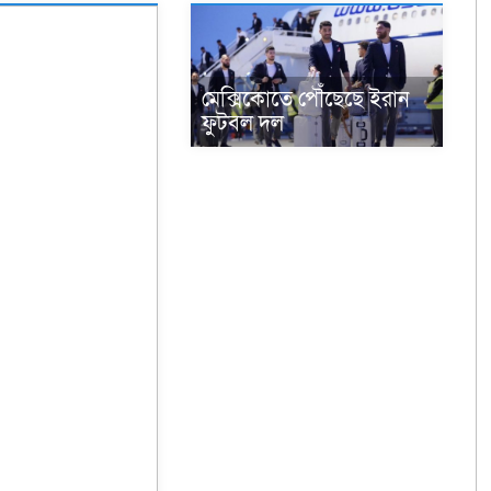
মেক্সিকোতে পৌঁছেছে ইরান
ফুটবল দল