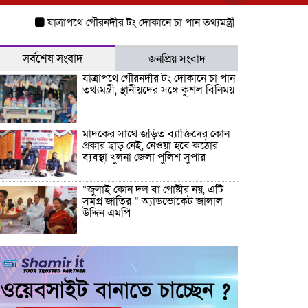
যাত্রাপথে গৌরনদীর টং দোকানে চা পান তথ্যমন্ত্রী, স্থানীয়দের সঙ্গে কুশল 
সর্বশেষ সংবাদ
জনপ্রিয় সংবাদ
যাত্রাপথে গৌরনদীর টং দোকানে চা পান
তথ্যমন্ত্রী, স্থানীয়দের সঙ্গে কুশল বিনিময়
মাদকের সাথে জড়িত ব্যাক্তিদের কোন
প্রকার ছাড় নেই, নেওয়া হবে কঠোর
ব্যবস্থা খুলনা জেলা পুলিশ সুপার
“জুলাই কোন দল বা গোষ্টীর নয়, এটি
সমগ্র জাতির ” অ্যাডভোকেট জালাল
উদ্দিন এমপি
ধামরাইয়ে ট্রাক চাপায় মোটরসাইকেল
আরোহী পশু চিকিৎসক নিহত, আহত ৩
কয়রায় জুলাই ছাত্র গণঅভ্যুত্থানের ২য়