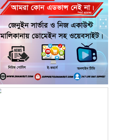
বার্ষিকী উপলক্ষে জামায়াতের দোয়া ও
গণমিছিল
জুলাই গণ-অভ্যুত্থান দিবসের অনুষ্ঠানে
গণঅধিকার পরিষদের নেতাকে হেনস্থার
অভিযোগ
গৌরনদীতে নিরাপদ অভিবাসন ও
দক্ষতা উন্নয়ন শীর্ষক সেমিনার অনুষ্ঠিত,
আশুলিয়ার বাইপাইল পাইকারি কাঁচা
বাজারে চেয়ারম্যান প্রার্থী ইসরাফিল
হোসেনের নির্বাচনী প্রচারণা
আশুলিয়ার কাঠগড়া নয়াপাড়ায় কথিত
মাদক ব্যবসার অভিযোগ, পুলিশের
হস্তক্ষেপ কামনা এলাকাবাসীর
আশুলিয়ায় চুরির অপবাদ দিয়ে ৫ ঘণ্টা
আটকে নির্যাতনের অভিযোগ, থানায়
লিখিত অভিযোগ