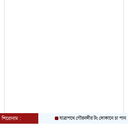
যাত্রাপথে গৌরনদীর টং দোকানে চা পান তথ্যমন্ত্রী, স
শিরোনাম :