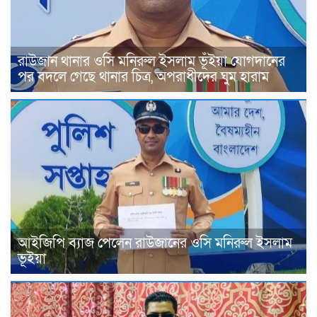
রাউজান থানার ওসি মনিরুল ইসলাম ভূঁইয়া যোগদানের
পর বদলে গেছে থানার চিত্র, অপরাধীদের ঘুম হারাম
আইজিপি ব্যাজ পেলেন রাউজানের ওসি মনিরুল ইসলাম
ভূইয়া