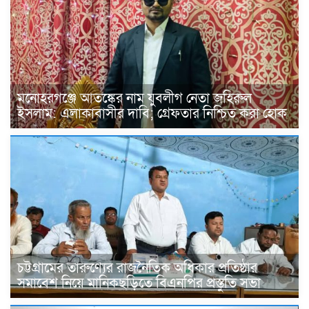
মনোহরগঞ্জে আতঙ্কের নাম যুবলীগ নেতা জহিরুল
ইসলাম: এলাকাবাসীর দাবি; গ্রেফতার নিশ্চিত করা হোক
চট্টগ্রামের তারুণ্যের রাজনৈতিক অধিকার প্রতিষ্ঠার
সমাবেশ নিয়ে মানিকছড়িতে বিএনপির প্রস্তুতি সভা