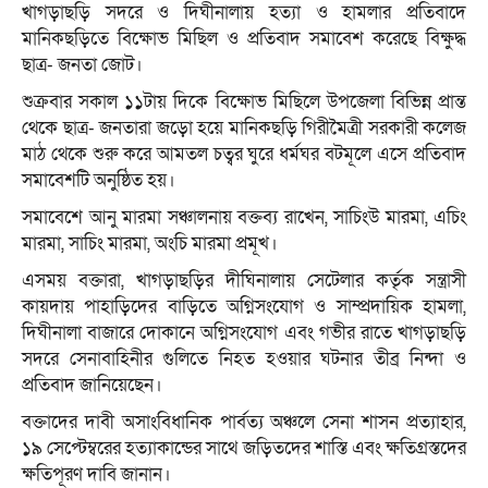
খাগড়াছড়ি সদরে ও দিঘীনালায় হত্যা ও হামলার প্রতিবাদে
মানিকছড়িতে বিক্ষোভ মিছিল ও প্রতিবাদ সমাবেশ করেছে বিক্ষুদ্ধ
ছাত্র- জনতা জোট।
শুক্রবার সকাল ১১টায় দিকে বিক্ষোভ মিছিলে উপজেলা বিভিন্ন প্রান্ত
থেকে ছাত্র- জনতারা জড়ো হয়ে মানিকছড়ি গিরীমৈত্রী সরকারী কলেজ
মাঠ থেকে শুরু করে আমতল চত্বর ঘুরে ধর্মঘর বটমূলে এসে প্রতিবাদ
সমাবেশটি অনুষ্ঠিত হয়।
সমাবেশে আনু মারমা সঞ্চালনায় বক্তব্য রাখেন, সাচিংউ মারমা, এচিং
মারমা, সাচিং মারমা, অংচি মারমা প্রমূখ।
এসময় বক্তারা, খাগড়াছড়ির দীঘিনালায় সেটেলার কর্তৃক সন্ত্রাসী
কায়দায় পাহাড়িদের বাড়িতে অগ্নিসংযোগ ও সাম্প্রদায়িক হামলা,
দিঘীনালা বাজারে দোকানে অগ্নিসংযোগ এবং গভীর রাতে খাগড়াছড়ি
সদরে সেনাবাহিনীর গুলিতে নিহত হওয়ার ঘটনার তীব্র নিন্দা ও
প্রতিবাদ জানিয়েছেন।
বক্তাদের দাবী অসাংবিধানিক পার্বত্য অঞ্চলে সেনা শাসন প্রত্যাহার,
১৯ সেপ্টেম্বরের হত্যাকান্ডের সাথে জড়িতদের শাস্তি এবং ক্ষতিগ্রস্তদের
ক্ষতিপূরণ দাবি জানান।