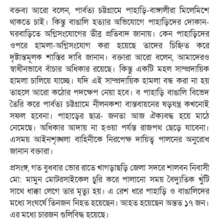
বক্তব্য আরো বলেন, পার্বত্য চট্টগ্রামে পাহাড়ি-বাঙ্গালীরা মিলেমিশে
থাকতে চাই। কিন্তু বাঙালি হত্যার অভিযোগে পাহাড়িদের দোকান-
ঘরবাড়িতে অগ্নিসংযোগের তীব্র প্রতিবাদ জানায়। কেন পাহাড়িদের
ওপরে হামলা-অগ্নিসংযোগ করা হয়েছে তাদের চিহ্নিত করে
দৃষ্টান্তমূলক শাস্তির দাবি জানান। বক্তারা আরো বলেন, আমাদেরও
স্বাধীনভাবে বাঁচার অধিকার রয়েছে। কিন্তু একটি মহল সাম্প্রদায়িক
হামলা চালিয়ে যাচ্ছে। যদি এই সাম্প্রদায়িক হামলা বন্ধ করা না হয়
তাহলে আরো কঠোর পদক্ষেপ নেয়া হবে। ব পাহাড়ি বাঙালি বিভেদ
তৈরি করে পার্বত্য চট্টগ্রামে নীলনকশা বাস্তবায়নের ষড়যন্ত্র কখনোই
সফল হবেনা। পাহাড়ের ছাত্র- জনতা আজ ঐক্যবদ্ধ হয়ে মাঠে
নেমেছে। অধিকার আদায় না হওয়া পর্যন্ত রাজপথ ছেড়ে যাবেনা।
এসময় আইনশৃঙ্খলা বাহিনীকে নিরপেক্ষ দায়িত্ব পালনের অনুরোধ
জানান বক্তারা।
প্রসংঙ্গ, গত বুধবার ভোর রাতে খাগড়াছড়ি জেলা সদরে শালবন নিবাসী
মো: মামুন মোটরসাইকেল চুরি করে পালানো সময় বৈদ্যুতিক খুঁটি
সাথে ধাক্কা লেগে তার মৃত্যু হয়। এ রেশ ধরে পাহাড়ি ও বাঙালিদের
মধ্যে সংঘর্ষে তিনজন নিহত হয়েছেন। আহত হয়েছেন অন্তত ১৭ জন।
এর মধ্যে চারজন গুলিবিদ্ধ হয়েছে।