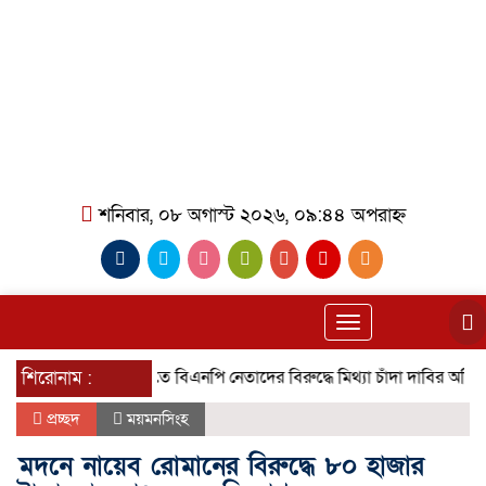
শনিবার, ০৮ অগাস্ট ২০২৬, ০৯:৪৪ অপরাহ্ন
Toggle
navigation
শিরোনাম :
গৌরনদীতে বিএনপি নেতাদের বিরুদ্ধে মিথ্যা চাঁদা দাবির অভিযোগের তীব
প্রচ্ছদ
ময়মনসিংহ
মদনে নায়েব রোমানের বিরুদ্ধে ৮০ হাজার