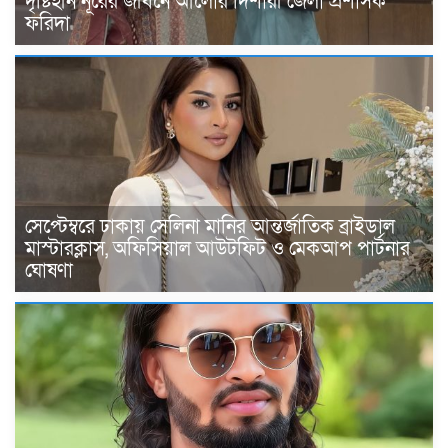
দৃষ্টিহীন নূরের জীবনে আলোর দিশারী জেলা প্রশাসক
ফরিদা
সেপ্টেম্বরে ঢাকায় সেলিনা মানির আন্তর্জাতিক ব্রাইডাল
মাস্টারক্লাস, অফিসিয়াল আউটফিট ও মেকআপ পার্টনার
ঘোষণা