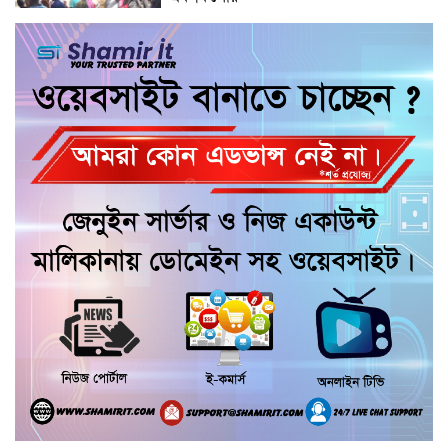
ঠাকুরগাঁওয়ে মাছ ধরতে গিয়ে আর ফেরা হলো
না বাড়ি, নোনো নদীতে বৃদ্ধের মর্মান্তিক মৃত্যু
টঙ্গিবাড়ীতে মালদ্বীপের রাষ্ট্রদূত, শিক্ষার্থীদের
সঙ্গে মতবিনিময় ও সোনারং জোড়া মঠ
পরিদর্শন
গৌরনদীতে বিএনপি নেতাদের বিরুদ্ধে মিথ্যা
চাঁদা দাবির অভিযোগের তীব্র প্রতিবাদ ও
ক্ষোভ প্রকাশ
যাত্রাপথে গৌরনদীর টং দোকানে চা পান
তথ্যমন্ত্রী, স্থানীয়দের সঙ্গে কুশল বিনিময়
মাদকের সাথে জড়িত ব্যাক্তিদের কোন প্রকার
ছাড় নেই, নেওয়া হবে কঠোর ব্যবস্থা খুলনা