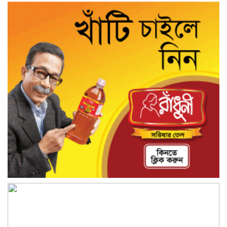
জেলা পুলিশ সুপার
“জুলাই কোন দল বা গোষ্টীর নয়, এটি সমগ্র
জাতির ” অ্যাডভোকেট জালাল উদ্দিন এমপি
ধামরাইয়ে ট্রাক চাপায় মোটরসাইকেল আরোহী
পশু চিকিৎসক নিহত, আহত ৩