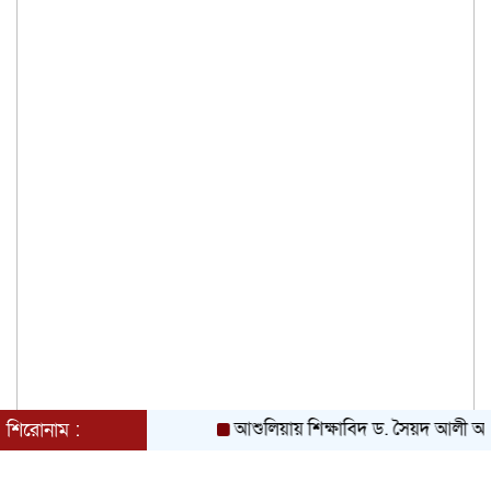
আশুলিয়ায় শিক্ষাবিদ ড. সৈয়দ আলী আশরাফের স
শিরোনাম :