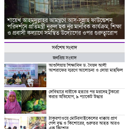
শায়েখ আহমদুল্লাহর আমন্ত্রণে আস-সুন্নাহ ফাউন্ডেশন
পরিদর্শনে প্রতিমন্ত্রী নুরুল হক নুর মানবিক কার্যক্রম, শিক্ষা
ও প্রবাসী কল্যাণে সমন্বিত উদ্যোগের ওপর গুরুত্বারোপ
সর্বশেষ সংবাদ
জনপ্রিয় সংবাদ
আশুলিয়ায় শিক্ষাবিদ ড. সৈয়দ আলী
আশরাফের স্মরণে আলোচনা ও দোয়া মাহফিল
দেবিদ্বারে নারীকে হত্যার পর মরদেহ টুকরো
করার অভিযোগ, ৯ প্যাকেট উদ্ধার
ঠাকুরগাঁওয়ে মোটরসাইকেলের ধাক্কায় প্রাণ
গেল বৃদ্ধ ও কিশোরের, গুরুতর আহত আরও
এক কিশোর