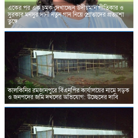
একের পর এক চমক দেখাচ্ছেন উদীয়মান গীতিকার ও
সুরকার মনসুর সানী নতুন গান নিয়ে শ্রোতাদের প্রত্যাশা
তুঙ্গে
কালকিনির রমজানপুরে বিএনপির কার্যালয়ের নামে সড়ক
ও জনপদের জমি দখলের অভিযোগ: উচ্ছেদের দাবি