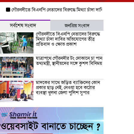
গৌরনদীতে বিএনপি নেতাদের বিরুদ্ধে মিথ্যা চাঁদা দাবির অভিযোগের তীব্র প্রতি
সর্বশেষ সংবাদ
জনপ্রিয় সংবাদ
গৌরনদীতে বিএনপি নেতাদের বিরুদ্ধে
মিথ্যা চাঁদা দাবির অভিযোগের তীব্র
প্রতিবাদ ও ক্ষোভ প্রকাশ
যাত্রাপথে গৌরনদীর টং দোকানে চা পান
তথ্যমন্ত্রী, স্থানীয়দের সঙ্গে কুশল বিনিময়
মাদকের সাথে জড়িত ব্যাক্তিদের কোন
প্রকার ছাড় নেই, নেওয়া হবে কঠোর
ব্যবস্থা খুলনা জেলা পুলিশ সুপার
“জুলাই কোন দল বা গোষ্টীর নয়, এটি
সমগ্র জাতির ” অ্যাডভোকেট জালাল
উদ্দিন এমপি
ধামরাইয়ে ট্রাক চাপায় মোটরসাইকেল