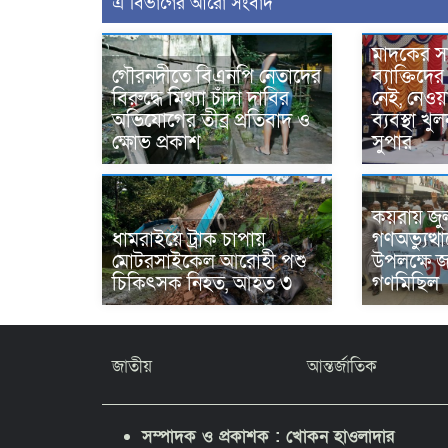
এ বিভাগের আরো সংবাদ
মাদকের স
গৌরনদীতে বিএনপি নেতাদের
ব্যাক্তিদে
বিরুদ্ধে মিথ্যা চাঁদা দাবির
নেই, নেও
অভিযোগের তীব্র প্রতিবাদ ও
ব্যবস্থা খ
ক্ষোভ প্রকাশ
সুপার
কয়রায় জুল
ধামরাইয়ে ট্রাক চাপায়
গণঅভ্যুত্থ
মোটরসাইকেল আরোহী পশু
উপলক্ষে 
চিকিৎসক নিহত, আহত ৩
গণমিছিল
জাতীয়
আন্তর্জাতিক
সম্পাদক ও প্রকাশক : খোকন হাওলাদার