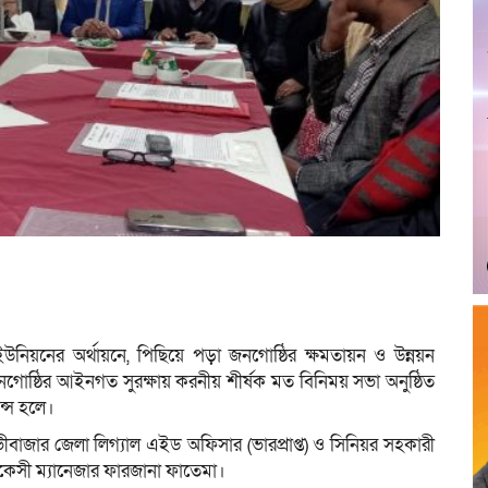
িয়নের অর্থায়নে, পিছিয়ে পড়া জনগোষ্ঠির ক্ষমতায়ন ও উন্নয়ন
ক জনগোষ্ঠির আইনগত সুরক্ষায় করনীয় শীর্ষক মত বিনিময় সভা অনুষ্ঠিত
ন্স হলে।
াজার জেলা লিগ্যাল এইড অফিসার (ভারপ্রাপ্ত) ও সিনিয়র সহকারী
ডভোকেসী ম্যানেজার ফারজানা ফাতেমা।