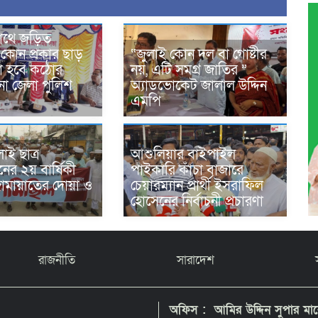
াথে জড়িত
র কোন প্রকার ছাড়
“জুলাই কোন দল বা গোষ্টীর
য়া হবে কঠোর
নয়, এটি সমগ্র জাতির ”
ুলনা জেলা পুলিশ
অ্যাডভোকেট জালাল উদ্দিন
এমপি
াই ছাত্র
আশুলিয়ার বাইপাইল
ানের ২য় বার্ষিকী
পাইকারি কাঁচা বাজারে
জামায়াতের দোয়া ও
চেয়ারম্যান প্রার্থী ইসরাফিল
হোসেনের নির্বাচনী প্রচারণা
রাজনীতি
সারাদেশ
অফিস : আমির উদ্দিন সুপার মার্কে