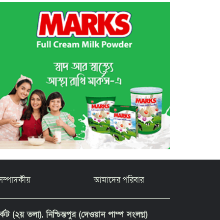
সম্পাদকীয়
আমাদের পরিবার
ট (২য় তলা), নিশ্চিন্তপুর (দেওয়ান পাম্প সংলগ্ন)