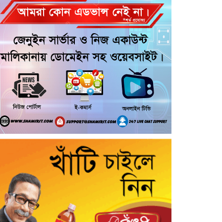
আরোহী পশু চিকিৎসক নিহত, আহত ৩
কয়রায় জুলাই ছাত্র গণঅভ্যুত্থানের ২য়
বার্ষিকী উপলক্ষে জামায়াতের দোয়া ও
গণমিছিল
জুলাই গণ-অভ্যুত্থান দিবসের অনুষ্ঠানে
গণঅধিকার পরিষদের নেতাকে হেনস্থার
অভিযোগ
গৌরনদীতে নিরাপদ অভিবাসন ও
দক্ষতা উন্নয়ন শীর্ষক সেমিনার অনুষ্ঠিত,
আশুলিয়ার বাইপাইল পাইকারি কাঁচা
বাজারে চেয়ারম্যান প্রার্থী ইসরাফিল
হোসেনের নির্বাচনী প্রচারণা
আশুলিয়ার কাঠগড়া নয়াপাড়ায় কথিত
মাদক ব্যবসার অভিযোগ, পুলিশের
হস্তক্ষেপ কামনা এলাকাবাসীর