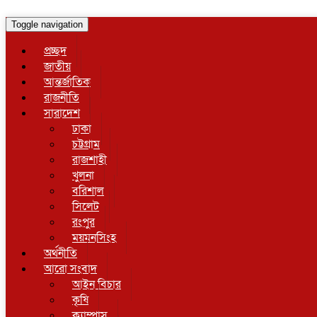
Toggle navigation
প্রচ্ছদ
জাতীয়
আন্তর্জাতিক
রাজনীতি
সারাদেশ
ঢাকা
চট্টগ্রাম
রাজশাহী
খুলনা
বরিশাল
সিলেট
রংপুর
ময়মনসিংহ
অর্থনীতি
আরো সংবাদ
আইন বিচার
কৃষি
ক্যাম্পাস