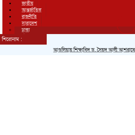
জাতীয়
আন্তর্জাতিক
রাজনীতি
সারাদেশ
ঢাকা
চট্টগ্রাম
শিরোনাম :
রাজশাহী
খুলনা
আশুলিয়ায় শিক্ষাবিদ ড. সৈয়দ আলী আশরাফের স্
বরিশাল
সিলেট
রংপুর
ময়মনসিংহ
অর্থনীতি
আরো সংবাদ
আইন বিচার
কৃষি
ক্যাম্পাস
খেলাধুলা
গণমাধ্যম
চাকরির খবর