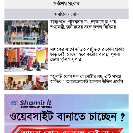
সর্বশেষ সংবাদ
জনপ্রিয় সংবাদ
যাত্রাপথে গৌরনদীর টং দোকানে চা পান
তথ্যমন্ত্রী, স্থানীয়দের সঙ্গে কুশল বিনিময়
মাদকের সাথে জড়িত ব্যাক্তিদের কোন প্রকার
ছাড় নেই, নেওয়া হবে কঠোর ব্যবস্থা খুলনা
জেলা পুলিশ সুপার
“জুলাই কোন দল বা গোষ্টীর নয়, এটি সমগ্র
জাতির ” অ্যাডভোকেট জালাল উদ্দিন এমপি
ধামরাইয়ে ট্রাক চাপায় মোটরসাইকেল আরোহী
পশু চিকিৎসক নিহত, আহত ৩