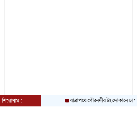
জুলাই গণ-অভ্যুত্থান দিবসের অনুষ্ঠানে
গণঅধিকার পরিষদের নেতাকে হেনস্থার
অভিযোগ
যাত্রাপথে গৌরনদীর টং দোকানে চা পান তথ্যমন্
শিরোনাম :