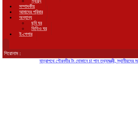
স্বাস্থ্য
সম্পাদকীয়
আমাদের পরিবার
অন্যান্য
ছবি ঘর
ভিডিও ঘর
ই-পেপার
শিরোনাম :
যাত্রাপথে গৌরনদীর টং দোকানে চা পান তথ্যমন্ত্রী, স্থানীয়দের সঙ্গে কুশল