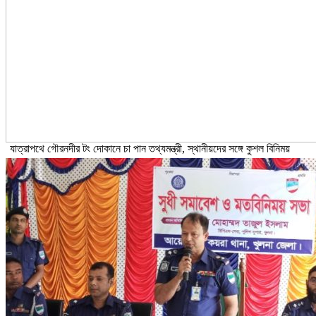
যাত্রাপথে গৌরনদীর টং দোকানে চা পান তথ্যমন্ত্রী, স্থানীয়দের সঙ্গে কুশল বিনিময়