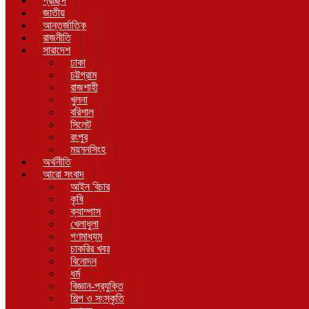
প্রচ্ছদ
জাতীয়
আন্তর্জাতিক
রাজনীতি
সারাদেশ
ঢাকা
চট্টগ্রাম
রাজশাহী
খুলনা
বরিশাল
সিলেট
রংপুর
ময়মনসিংহ
অর্থনীতি
আরো সংবাদ
আইন বিচার
কৃষি
ক্যাম্পাস
খেলাধুলা
গণমাধ্যম
চাকরির খবর
বিনোদন
ধর্ম
বিজ্ঞান-প্রযুক্তি
শিল্প ও সংস্কৃতি