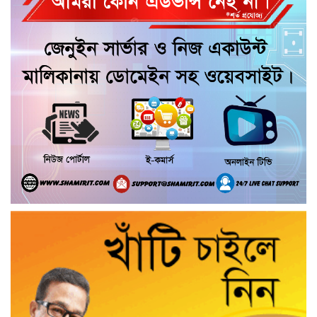
তথ্যমন্ত্রী
আমেরিকান রাষ্ট্রদূতের গৌরনদীতে আন্তঃধর্মীয়
সংলাপ
গৌরনদীতে বিএনপির সাংগঠনিক মতবিনিময়
সভা
আশুলিয়ায় পৃথক অভিযানে ইয়াবা-হেরোইন-
গাঁজাসহ গ্রেপ্তার ৫
উজিরপুর উপজেলার ইউএনও ৬০ লাখ টাকা
ফেরত দিয়ে প্রশংসা কুড়িয়েছেন