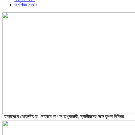
জনপ্রিয় সংবাদ
যাত্রাপথে গৌরনদীর টং দোকানে চা পান তথ্যমন্ত্রী, স্থানীয়দের সঙ্গে কুশল বিনিময়