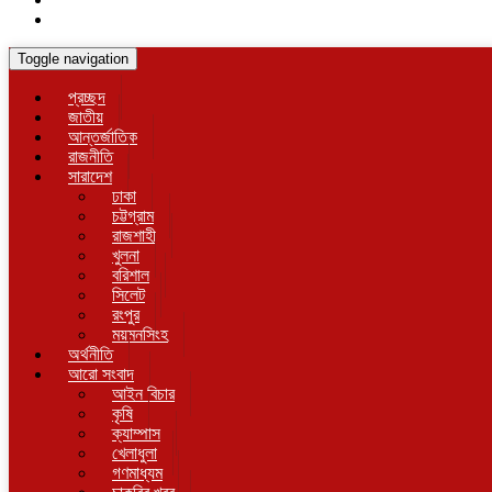
Toggle navigation
প্রচ্ছদ
জাতীয়
আন্তর্জাতিক
রাজনীতি
সারাদেশ
ঢাকা
চট্টগ্রাম
রাজশাহী
খুলনা
বরিশাল
সিলেট
রংপুর
ময়মনসিংহ
অর্থনীতি
আরো সংবাদ
আইন বিচার
কৃষি
ক্যাম্পাস
খেলাধুলা
গণমাধ্যম