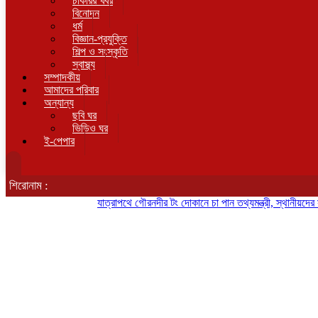
চাকরির খবর
বিনোদন
ধর্ম
বিজ্ঞান-প্রযুক্তি
শিল্প ও সংস্কৃতি
স্বাস্থ্য
সম্পাদকীয়
আমাদের পরিবার
অন্যান্য
ছবি ঘর
ভিডিও ঘর
ই-পেপার
শিরোনাম :
যাত্রাপথে গৌরনদীর টং দোকানে চা পান তথ্যমন্ত্রী, স্থানীয়দের সঙ্গে কু