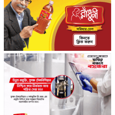
যাত্রাপথে গৌরনদীর টং দোকানে চা পান
তথ্যমন্ত্রী, স্থানীয়দের সঙ্গে কুশল বিনিময়
মাদকের সাথে জড়িত ব্যাক্তিদের কোন প্রকার
ছাড় নেই, নেওয়া হবে কঠোর ব্যবস্থা খুলনা
জেলা পুলিশ সুপার