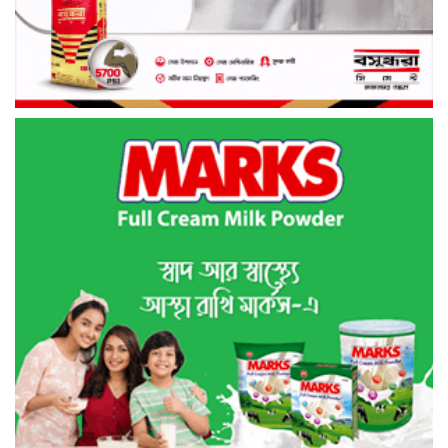
“জুলাই কোন দল বা গোষ্টীর নয়, এটি সমগ্র
জাতির ” অ্যাডভোকেট জালাল উদ্দিন এমপি
ধামরাইয়ে ট্রাক চাপায় মোটরসাইকেল আরোহী
পশু চিকিৎসক নিহত, আহত ৩
কয়রায় জুলাই ছাত্র গণঅভ্যুত্থানের ২য় বার্ষিকী
উপলক্ষে জামায়াতের দোয়া ও গণমিছিল
জুলাই গণ-অভ্যুত্থান দিবসের অনুষ্ঠানে
গণঅধিকার পরিষদের নেতাকে হেনস্থার
অভিযোগ
গৌরনদীতে নিরাপদ অভিবাসন ও দক্ষতা
উন্নয়ন শীর্ষক সেমিনার অনুষ্ঠিত,