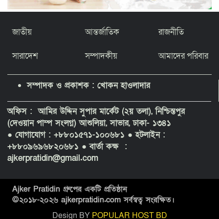
জাতীয়
আন্তর্জাতিক
রাজনীতি
সারাদেশ
সম্পাদকীয়
আমাদের পরিবার
সম্পাদক ও প্রকাশক : খোকন হাওলাদার
অফিস : আমির উদ্দিন সুপার মার্কেট (২য় তলা), নিশ্চিন্তপুর
(দেওয়ান পাম্প সংলগ্ন) আশুলিয়া, সাভার, ঢাকা- ১৩৪১
● যোগাযোগ : +৮৮০১৫৭১-১০০৬৮১
● হটলাইন :
+৮৮০৯৬৯৬৮২০৬৮১ ● বার্তা কক্ষ :
ajkerpratidin@gmail.com
Ajker Pratidin গ্রুপের একটি প্রতিষ্ঠান
©২০১৮-
২০২৬
ajkerpratidin.com সর্বস্বত্ব সংরক্ষিত।
Design BY
POPULAR HOST BD