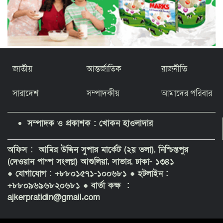
জাতীয়
আন্তর্জাতিক
রাজনীতি
সারাদেশ
সম্পাদকীয়
আমাদের পরিবার
সম্পাদক ও প্রকাশক : খোকন হাওলাদার
অফিস : আমির উদ্দিন সুপার মার্কেট (২য় তলা), নিশ্চিন্তপুর
(দেওয়ান পাম্প সংলগ্ন) আশুলিয়া, সাভার, ঢাকা- ১৩৪১
● যোগাযোগ : +৮৮০১৫৭১-১০০৬৮১
● হটলাইন :
+৮৮০৯৬৯৬৮২০৬৮১ ● বার্তা কক্ষ :
ajkerpratidin@gmail.com