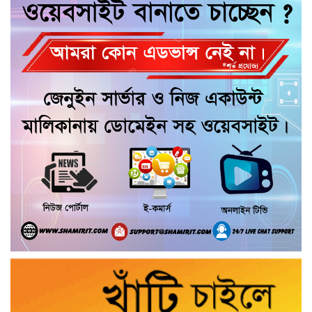
টঙ্গিবাড়ীতে মালদ্বীপের রাষ্ট্রদূত, শিক্ষার্থীদের
সঙ্গে মতবিনিময় ও সোনারং জোড়া মঠ
পরিদর্শন
গৌরনদীতে বিএনপি নেতাদের বিরুদ্ধে মিথ্যা
চাঁদা দাবির অভিযোগের তীব্র প্রতিবাদ ও
ক্ষোভ প্রকাশ
যাত্রাপথে গৌরনদীর টং দোকানে চা পান
তথ্যমন্ত্রী, স্থানীয়দের সঙ্গে কুশল বিনিময়
মাদকের সাথে জড়িত ব্যাক্তিদের কোন প্রকার
ছাড় নেই, নেওয়া হবে কঠোর ব্যবস্থা খুলনা
জেলা পুলিশ সুপার
“জুলাই কোন দল বা গোষ্টীর নয়, এটি সমগ্র