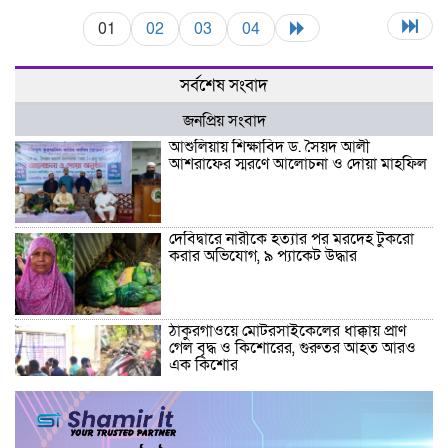
01
02
03
04
সর্বশেষ সংবাদ
জনপ্রিয় সংবাদ
আশুলিয়ায় শিক্ষাবিদ ড. সৈয়দ আলী
আশরাফের স্মরণে আলোচনা ও দোয়া মাহফিল
দেবিদ্বারে নারীকে হত্যার পর মরদেহ টুকরো
করার অভিযোগ, ৯ প্যাকেট উদ্ধার
ঠাকুরগাঁওয়ে মোটরসাইকেলের ধাক্কায় প্রাণ
গেল বৃদ্ধ ও কিশোরের, গুরুতর আহত আরও
এক কিশোর
ঠাকুরগাঁওয়ে মাছ ধরতে গিয়ে আর ফেরা হলো
না বাড়ি, নোনো নদীতে বৃদ্ধের মর্মান্তিক মৃত্যু