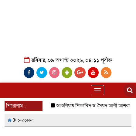
রবিবার, ০৯ অগাস্ট ২০২৬, ০৪:১১ পূর্বাহ্ন
Toggle
navigation
শিরোনাম :
আশুলিয়ায় শিক্ষাবিদ ড. সৈয়দ আলী আশরাফের 
নেত্রকোনা