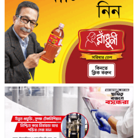
জাতির ” অ্যাডভোকেট জালাল উদ্দিন এমপি
ধামরাইয়ে ট্রাক চাপায় মোটরসাইকেল আরোহী
পশু চিকিৎসক নিহত, আহত ৩