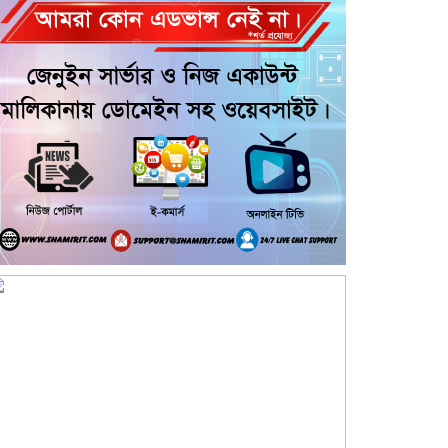
গণঅধিকার পরিষদের নেতাকে হেনস্থার
অভিযোগ
গৌরনদীতে নিরাপদ অভিবাসন ও
দক্ষতা উন্নয়ন শীর্ষক সেমিনার অনুষ্ঠিত,
আশুলিয়ার বাইপাইল পাইকারি কাঁচা
বাজারে চেয়ারম্যান প্রার্থী ইসরাফিল
হোসেনের নির্বাচনী প্রচারণা
আশুলিয়ার কাঠগড়া নয়াপাড়ায় কথিত
মাদক ব্যবসার অভিযোগ, পুলিশের
হস্তক্ষেপ কামনা এলাকাবাসীর
আশুলিয়ায় চুরির অপবাদ দিয়ে ৫ ঘণ্টা
আটকে নির্যাতনের অভিযোগ, থানায়
লিখিত অভিযোগ
‎গৌরনদীতে যথাযোগ্য মর্যাদায় পালিত
হলো ‘০৫ আগস্ট জুলাই গণঅভ্যুত্থান
দিবস ২০২৬’