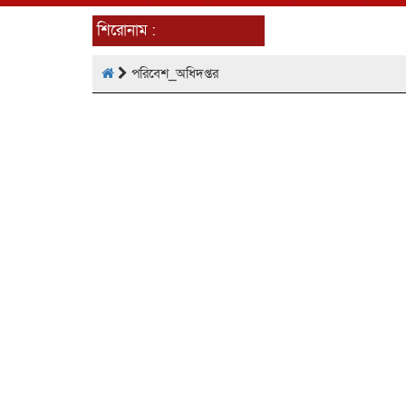
শিরোনাম :
পরিবেশ_অধিদপ্তর