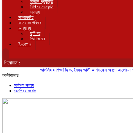
বিজ্ঞান-প্রযুক্তি
শিল্প ও সংস্কৃতি
স্বাস্থ্য
সম্পাদকীয়
আমাদের পরিবার
অন্যান্য
ছবি ঘর
ভিডিও ঘর
ই-পেপার
শিরোনাম :
আশুলিয়ায় শিক্ষাবিদ ড. সৈয়দ আলী আশরাফের স্মরণে আলোচনা ও দোয়া
বকশীবাজার
সর্বশেষ সংবাদ
জনপ্রিয় সংবাদ