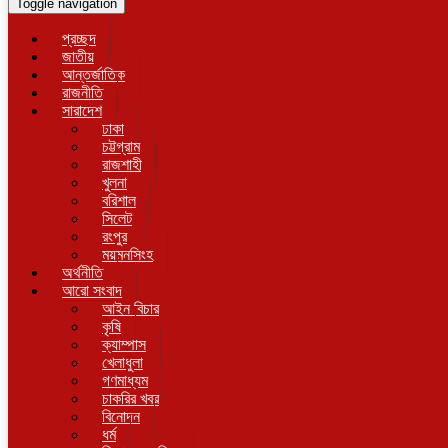
Toggle navigation
প্রচ্ছদ
জাতীয়
আন্তর্জাতিক
রাজনীতি
সারাদেশ
ঢাকা
চট্টগ্রাম
রাজশাহী
খুলনা
বরিশাল
সিলেট
রংপুর
ময়মনসিংহ
অর্থনীতি
আরো সংবাদ
আইন বিচার
কৃষি
ক্যাম্পাস
খেলাধুলা
গণমাধ্যম
চাকরির খবর
বিনোদন
ধর্ম