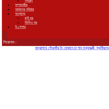
স্বাস্থ্য
সম্পাদকীয়
আমাদের পরিবার
অন্যান্য
ছবি ঘর
ভিডিও ঘর
ই-পেপার
শিরোনাম :
যাত্রাপথে গৌরনদীর টং দোকানে চা পান তথ্যমন্ত্রী, স্থানীয়দের সঙ্গে ক