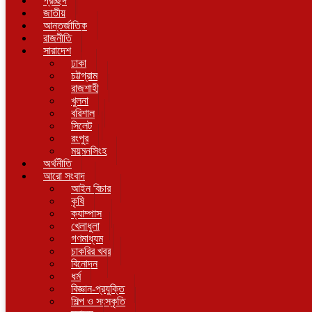
প্রচ্ছদ
জাতীয়
আন্তর্জাতিক
রাজনীতি
সারাদেশ
ঢাকা
চট্টগ্রাম
রাজশাহী
খুলনা
বরিশাল
সিলেট
রংপুর
ময়মনসিংহ
অর্থনীতি
আরো সংবাদ
আইন বিচার
কৃষি
ক্যাম্পাস
খেলাধুলা
গণমাধ্যম
চাকরির খবর
বিনোদন
ধর্ম
বিজ্ঞান-প্রযুক্তি
শিল্প ও সংস্কৃতি