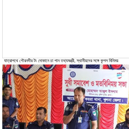
যাত্রাপথে গৌরনদীর টং দোকানে চা পান তথ্যমন্ত্রী, স্থানীয়দের সঙ্গে কুশল বিনিময়