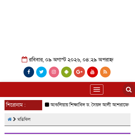
রবিবার, ০৯ অগাস্ট ২০২৬, ০৪:২৯ অপরাহ্ন
Toggle
navigation
শিরোনাম :
আশুলিয়ায় শিক্ষাবিদ ড. সৈয়দ আলী আশরাফের স্মরণে
মতিঝিল