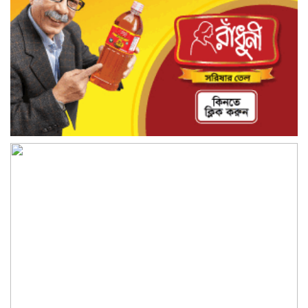
ধামরাইয়ে ট্রাক চাপায় মোটরসাইকেল আরোহী
পশু চিকিৎসক নিহত, আহত ৩