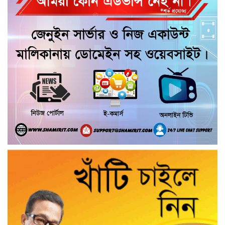
সঙ্গে মতবিনিময় ও সোনারং জোড়া মঠ
পরিদর্শন
গৌরনদীতে বিএনপি নেতাদের বিরুদ্ধে মিথ্যা
চাঁদা দাবির অভিযোগের তীব্র প্রতিবাদ ও
ক্ষোভ প্রকাশ
যাত্রাপথে গৌরনদীর টং দোকানে চা পান
তথ্যমন্ত্রী, স্থানীয়দের সঙ্গে কুশল বিনিময়
মাদকের সাথে জড়িত ব্যাক্তিদের কোন প্রকার
ছাড় নেই, নেওয়া হবে কঠোর ব্যবস্থা খুলনা
জেলা পুলিশ সুপার
“জুলাই কোন দল বা গোষ্টীর নয়, এটি সমগ্র
জাতির ” অ্যাডভোকেট জালাল উদ্দিন এমপি