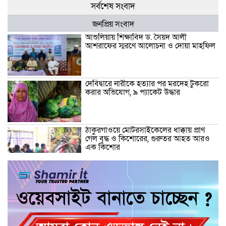
সর্বশেষ সংবাদ
জনপ্রিয় সংবাদ
আশুলিয়ায় শিক্ষাবিদ ড. সৈয়দ আলী
আশরাফের স্মরণে আলোচনা ও দোয়া মাহফিল
দেবিদ্বারে নারীকে হত্যার পর মরদেহ টুকরো
করার অভিযোগ, ৯ প্যাকেট উদ্ধার
ঠাকুরগাঁওয়ে মোটরসাইকেলের ধাক্কায় প্রাণ
গেল বৃদ্ধ ও কিশোরের, গুরুতর আহত আরও
এক কিশোর
ঠাকুরগাঁওয়ে মাছ ধরতে গিয়ে আর ফেরা হলো
না বাড়ি, নোনো নদীতে বৃদ্ধের মর্মান্তিক মৃত্যু
টঙ্গিবাড়ীতে মালদ্বীপের রাষ্ট্রদূত, শিক্ষার্থীদের