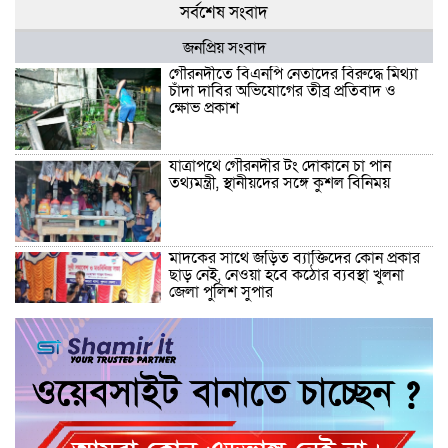
সর্বশেষ সংবাদ
জনপ্রিয় সংবাদ
গৌরনদীতে বিএনপি নেতাদের বিরুদ্ধে মিথ্যা
চাঁদা দাবির অভিযোগের তীব্র প্রতিবাদ ও
ক্ষোভ প্রকাশ
যাত্রাপথে গৌরনদীর টং দোকানে চা পান
তথ্যমন্ত্রী, স্থানীয়দের সঙ্গে কুশল বিনিময়
মাদকের সাথে জড়িত ব্যাক্তিদের কোন প্রকার
ছাড় নেই, নেওয়া হবে কঠোর ব্যবস্থা খুলনা
জেলা পুলিশ সুপার
“জুলাই কোন দল বা গোষ্টীর নয়, এটি সমগ্র
জাতির ” অ্যাডভোকেট জালাল উদ্দিন এমপি
ধামরাইয়ে ট্রাক চাপায় মোটরসাইকেল আরোহী