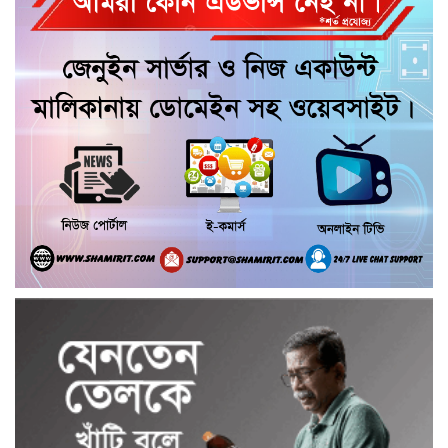
পশু চিকিৎসক নিহত, আহত ৩
কয়রায় জুলাই ছাত্র গণঅভ্যুত্থানের ২য় বার্ষিকী
উপলক্ষে জামায়াতের দোয়া ও গণমিছিল
জুলাই গণ-অভ্যুত্থান দিবসের অনুষ্ঠানে
গণঅধিকার পরিষদের নেতাকে হেনস্থার
অভিযোগ
গৌরনদীতে নিরাপদ অভিবাসন ও দক্ষতা
উন্নয়ন শীর্ষক সেমিনার অনুষ্ঠিত,
আশুলিয়ার বাইপাইল পাইকারি কাঁচা বাজারে
চেয়ারম্যান প্রার্থী ইসরাফিল হোসেনের নির্বাচনী
প্রচারণা