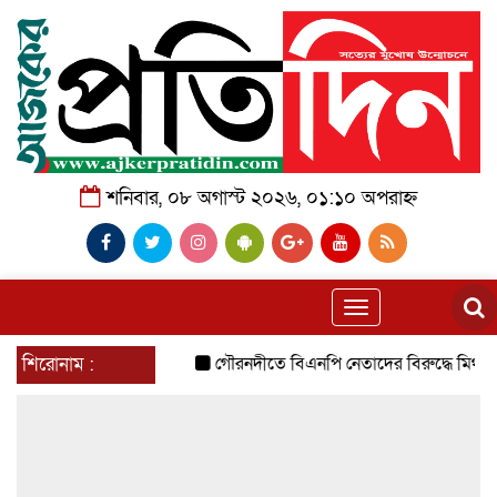
শনিবার, ০৮ অগাস্ট ২০২৬, ০১:১০ অপরাহ্ন
Toggle
navigation
শিরোনাম :
গৌরনদীতে বিএনপি নেতাদের বিরুদ্ধে মিথ্যা চাঁদা