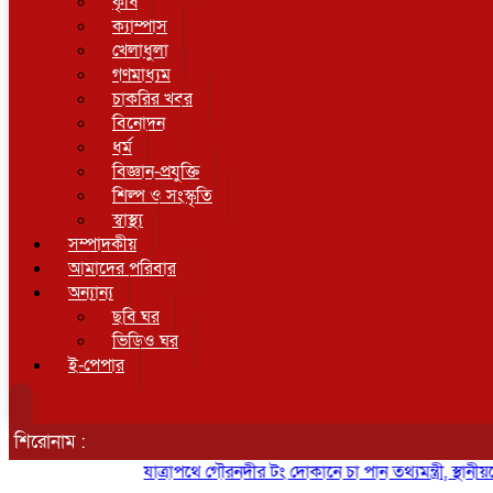
কৃষি
ক্যাম্পাস
খেলাধুলা
গণমাধ্যম
চাকরির খবর
বিনোদন
ধর্ম
বিজ্ঞান-প্রযুক্তি
শিল্প ও সংস্কৃতি
স্বাস্থ্য
সম্পাদকীয়
আমাদের পরিবার
অন্যান্য
ছবি ঘর
ভিডিও ঘর
ই-পেপার
শিরোনাম :
যাত্রাপথে গৌরনদীর টং দোকানে চা পান তথ্যমন্ত্রী, স্থানীয়দের স