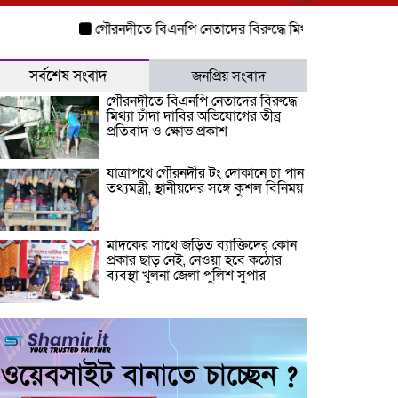
গৌরনদীতে বিএনপি নেতাদের বিরুদ্ধে মিথ্যা চাঁদা দাবির অভিযোগের ত
সর্বশেষ সংবাদ
জনপ্রিয় সংবাদ
গৌরনদীতে বিএনপি নেতাদের বিরুদ্ধে
মিথ্যা চাঁদা দাবির অভিযোগের তীব্র
প্রতিবাদ ও ক্ষোভ প্রকাশ
যাত্রাপথে গৌরনদীর টং দোকানে চা পান
তথ্যমন্ত্রী, স্থানীয়দের সঙ্গে কুশল বিনিময়
মাদকের সাথে জড়িত ব্যাক্তিদের কোন
প্রকার ছাড় নেই, নেওয়া হবে কঠোর
ব্যবস্থা খুলনা জেলা পুলিশ সুপার
“জুলাই কোন দল বা গোষ্টীর নয়, এটি
সমগ্র জাতির ” অ্যাডভোকেট জালাল
উদ্দিন এমপি
ধামরাইয়ে ট্রাক চাপায় মোটরসাইকেল