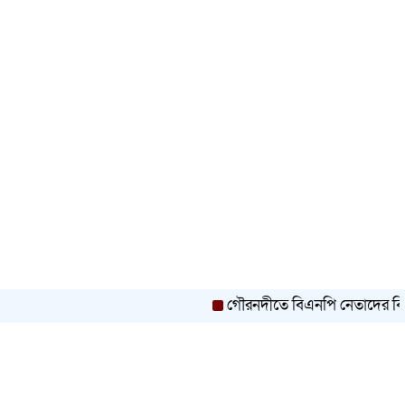
গৌরনদীতে বিএনপি নেতাদের বিরুদ্ধে মিথ্