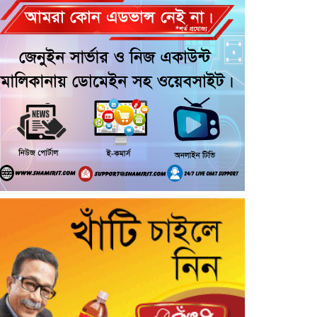
আরোহী পশু চিকিৎসক নিহত, আহত ৩
কয়রায় জুলাই ছাত্র গণঅভ্যুত্থানের ২য়
বার্ষিকী উপলক্ষে জামায়াতের দোয়া ও
গণমিছিল
জুলাই গণ-অভ্যুত্থান দিবসের অনুষ্ঠানে
গণঅধিকার পরিষদের নেতাকে হেনস্থার
অভিযোগ
গৌরনদীতে নিরাপদ অভিবাসন ও
দক্ষতা উন্নয়ন শীর্ষক সেমিনার অনুষ্ঠিত,
আশুলিয়ার বাইপাইল পাইকারি কাঁচা
বাজারে চেয়ারম্যান প্রার্থী ইসরাফিল
হোসেনের নির্বাচনী প্রচারণা
আশুলিয়ার কাঠগড়া নয়াপাড়ায় কথিত
মাদক ব্যবসার অভিযোগ, পুলিশের
হস্তক্ষেপ কামনা এলাকাবাসীর