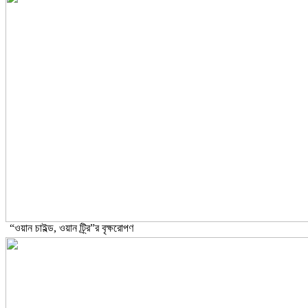
“ওয়ান চাইল্ড, ওয়ান ট্র্রি”র বৃক্ষরোপণ