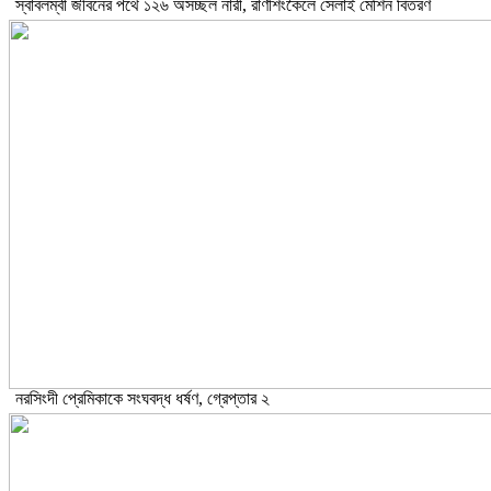
স্বাবলম্বী জীবনের পথে ১২৬ অসচ্ছল নারী, রাণীশংকৈলে সেলাই মেশিন বিতরণ
নরসিংদী প্রেমিকাকে সংঘবদ্ধ ধর্ষণ, গ্রেপ্তার ২