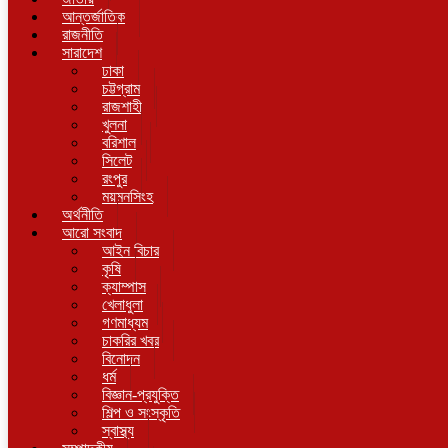
আন্তর্জাতিক
রাজনীতি
সারাদেশ
ঢাকা
চট্টগ্রাম
রাজশাহী
খুলনা
বরিশাল
সিলেট
রংপুর
ময়মনসিংহ
অর্থনীতি
আরো সংবাদ
আইন বিচার
কৃষি
ক্যাম্পাস
খেলাধুলা
গণমাধ্যম
চাকরির খবর
বিনোদন
ধর্ম
বিজ্ঞান-প্রযুক্তি
শিল্প ও সংস্কৃতি
স্বাস্থ্য