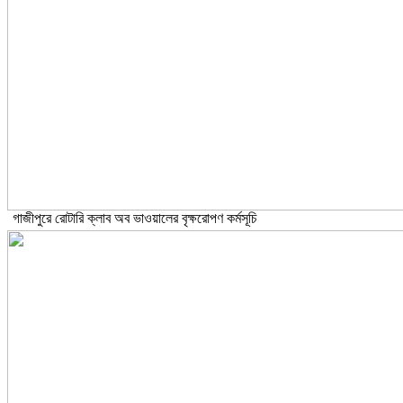
গাজীপুরে রোটারি ক্লাব অব ভাওয়ালের বৃক্ষরোপণ কর্মসূচি