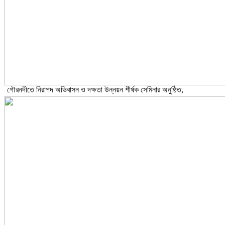
গৌরনদীতে নিরাপদ অভিবাসন ও দক্ষতা উন্নয়ন শীর্ষক সেমিনার অনুষ্ঠিত,