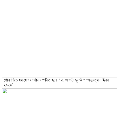
‎গৌরনদীতে যথাযোগ্য মর্যাদায় পালিত হলো ‘০৫ আগস্ট জুলাই গণঅভ্যুত্থান দিবস
২০২৬’