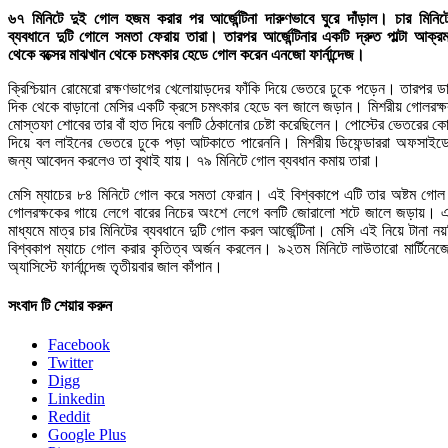
৬৭ মিনিটে দুই গোল হজম করার পর আর্জেন্টিনা দারুণভাবে ঘুরে দাঁড়াল। চার মিনিট
ব্যবধানে দুটি গোলে সমতা ফেরায় তারা। তারপর আর্জেন্টিনার একটি দ্রুত পাল্টা আক্র
থেকে বক্সের মাঝখান থেকে চমৎকার হেডে গোল করেন এনজো ফার্নান্দেজ।
ক্রিশ্চিয়ান রোমেরো রক্ষণভাগের খেলোয়াড়দের ফাঁকি দিয়ে ভেতরে ঢুকে পড়েন। তারপর ড
দিক থেকে বাড়ানো মেসির একটি ক্রসে চমৎকার হেডে বল জালে জড়ান। মিশরীয় গোলরক্
মোস্তফা শোবের তার বাঁ হাত দিয়ে বলটি ঠেকানোর চেষ্টা করেছিলেন। পোস্টের ভেতরের ক
দিয়ে বল লাইনের ভেতরে ঢুকে পড়া আটকাতে পারেননি। মিশরীয় ডিফেন্ডাররা অফসাইড
জন্য আবেদন করলেও তা বৃথাই যায়। ৭৯ মিনিটে গোল ব্যবধান কমায় তারা।
মেসি ম্যাচের ৮৪ মিনিটে গোল করে সমতা ফেরান। এই বিশ্বকাপে এটি তার অষ্টম গো
গোলরক্ষকের গায়ে লেগে বারের নিচের অংশে লেগে বলটি জোরালো শটে জালে জড়ায়। 
মাধ্যমে মাত্র চার মিনিটের ব্যবধানে দুটি গোল করল আর্জেন্টিনা। মেসি এই নিয়ে টানা নয়
বিশ্বকাপ ম্যাচে গোল করার কৃতিত্ব অর্জন করলেন। ৯২তম মিনিটে লাউতারো মার্টিনেজ
অ্যাসিস্টে ফার্নান্দেজ তৃতীয়বার জাল কাঁপান।
সংবাদ টি শেয়ার করুন
Facebook
Twitter
Digg
Linkedin
Reddit
Google Plus