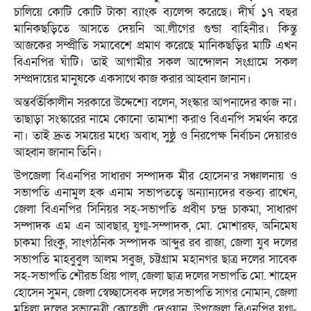
চালিয়ে কোটি কোটি টাকা ব্যাংক ব্যলেন্স করেছে। দীর্ঘ ১৭ বছর
মানিকছড়িতে আসতে দেয়নি আ.লীগের গুন্ডা বাহিনীর। কিন্তু
আজকের সম্প্রীতি সমাবেশে প্রমাণ করেছে মানিকছড়ির মাটি এখন
বিএনপির ঘাঁটি। তাই আগামীর সকল আন্দোলন সংগ্রামে সকল
সম্প্রদায়ের মানুষকে একসাথে কাজ করার আহ্বান জানান।
অন্তর্বর্তীকালীন সরকারে উদ্দেশ্যে বলেন, সংস্কার আপনাদের কাজ না।
তাছাড়া সংস্কারের নামে কোনো তামাশা করাও বিএনপি সমর্থন করে
না। তাই দ্রুত সময়ের মধ্যে অবাধ, সুষ্ঠু ও নিরপেক্ষ নির্বাচন দেয়ারও
আহ্বান জানান তিনি।
উপজেলা বিএনপির সাধারণ সম্পাদক মীর হোসেন’র সঞ্চালনায় ও
সভাপতি এনামুল হক এনাম সভাপতত্বে অন্যান্যদের বক্তব্য রাখেন,
জেলা বিএনপির সিনিয়র সহ-সভাপতি প্রবীণ চন্দ্র চাকমা, সাধারণ
সম্পাদক এম এন আবছার, যুগ্ম-সম্পাদক, মো. মোশারফ, অনিমেষ
চাকমা রিংকু, সাংগঠনিক সম্পাদক আব্দুর রব রাজা, জেলা যুব দলের
সভাপতি মাহবুবুল আলম সবুজ, চট্টগ্রাম মহানগর ছাত্র দলের সাবেক
সহ-সভাপতি শৌরভ প্রিয় পাল, জেলা ছাত্র দলের সভাপতি মো. শাহেদ
হোসেন সুমন, জেলা স্বেচ্ছাসেবক দলের সভাপতি সাগর নোমান, জেলা
মহিলা দলের সভানেত্রী কোহেলী দেওয়ান, উপজেলা বিএনপির যুগ্ম-