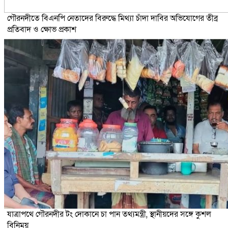
গৌরনদীতে বিএনপি নেতাদের বিরুদ্ধে মিথ্যা চাঁদা দাবির অভিযোগের তীব্র
প্রতিবাদ ও ক্ষোভ প্রকাশ
যাত্রাপথে গৌরনদীর টং দোকানে চা পান তথ্যমন্ত্রী, স্থানীয়দের সঙ্গে কুশল
বিনিময়