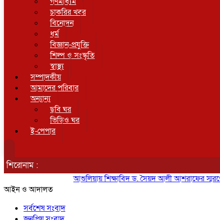
গণমাধ্যম
চাকরির খবর
বিনোদন
ধর্ম
বিজ্ঞান-প্রযুক্তি
শিল্প ও সংস্কৃতি
স্বাস্থ্য
সম্পাদকীয়
আমাদের পরিবার
অন্যান্য
ছবি ঘর
ভিডিও ঘর
ই-পেপার
শিরোনাম :
আশুলিয়ায় শিক্ষাবিদ ড. সৈয়দ আলী আশরাফের স্মরণে আলো
আইন ও আদালত
সর্বশেষ সংবাদ
জনপ্রিয় সংবাদ