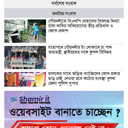
সর্বশেষ সংবাদ
জনপ্রিয় সংবাদ
গৌরনদীতে বিএনপি নেতাদের বিরুদ্ধে মিথ্যা
চাঁদা দাবির অভিযোগের তীব্র প্রতিবাদ ও
ক্ষোভ প্রকাশ
যাত্রাপথে গৌরনদীর টং দোকানে চা পান
তথ্যমন্ত্রী, স্থানীয়দের সঙ্গে কুশল বিনিময়
মাদকের সাথে জড়িত ব্যাক্তিদের কোন প্রকার
ছাড় নেই, নেওয়া হবে কঠোর ব্যবস্থা খুলনা
জেলা পুলিশ সুপার
“জুলাই কোন দল বা গোষ্টীর নয়, এটি সমগ্র
জাতির ” অ্যাডভোকেট জালাল উদ্দিন এমপি
ধামরাইয়ে ট্রাক চাপায় মোটরসাইকেল আরোহী