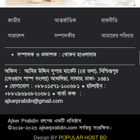
জাতীয়
আন্তর্জাতিক
রাজনীতি
সারাদেশ
সম্পাদকীয়
আমাদের পরিবার
সম্পাদক ও প্রকাশক : খোকন হাওলাদার
অফিস : আমির উদ্দিন সুপার মার্কেট (২য় তলা), নিশ্চিন্তপুর
(দেওয়ান পাম্প সংলগ্ন) আশুলিয়া, সাভার, ঢাকা- ১৩৪১
● যোগাযোগ : +৮৮০১৫৭১-১০০৬৮১
● হটলাইন :
+৮৮০৯৬৯৬৮২০৬৮১ ● বার্তা কক্ষ :
ajkerpratidin@gmail.com
Ajker Pratidin গ্রুপের একটি প্রতিষ্ঠান
©২০১৮-
২০২৬
ajkerpratidin.com সর্বস্বত্ব সংরক্ষিত।
Design BY
POPULAR HOST BD