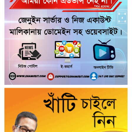
পশু চিকিৎসক নিহত, আহত ৩
কয়রায় জুলাই ছাত্র গণঅভ্যুত্থানের ২য় বার্ষিকী
উপলক্ষে জামায়াতের দোয়া ও গণমিছিল
জুলাই গণ-অভ্যুত্থান দিবসের অনুষ্ঠানে
গণঅধিকার পরিষদের নেতাকে হেনস্থার
অভিযোগ
গৌরনদীতে নিরাপদ অভিবাসন ও দক্ষতা
উন্নয়ন শীর্ষক সেমিনার অনুষ্ঠিত,
আশুলিয়ার বাইপাইল পাইকারি কাঁচা বাজারে
চেয়ারম্যান প্রার্থী ইসরাফিল হোসেনের নির্বাচনী
প্রচারণা