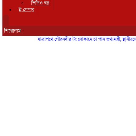
ভিডিও ঘর
ই-পেপার
শিরোনাম :
যাত্রাপথে গৌরনদীর টং দোকানে চা পান তথ্যমন্ত্রী, স্থানীয়দের সঙ্