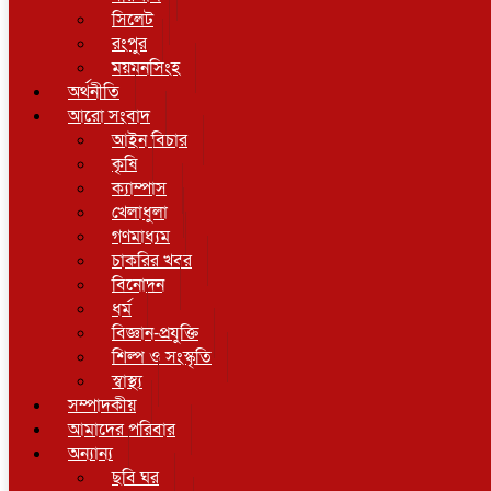
সিলেট
রংপুর
ময়মনসিংহ
অর্থনীতি
আরো সংবাদ
আইন বিচার
কৃষি
ক্যাম্পাস
খেলাধুলা
গণমাধ্যম
চাকরির খবর
বিনোদন
ধর্ম
বিজ্ঞান-প্রযুক্তি
শিল্প ও সংস্কৃতি
স্বাস্থ্য
সম্পাদকীয়
আমাদের পরিবার
অন্যান্য
ছবি ঘর