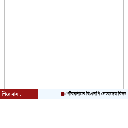
ধামরাইয়ে ট্রাক চাপায় মোটরসাইকেল আরোহী
পশু চিকিৎসক নিহত, আহত ৩
কয়রায় জুলাই ছাত্র গণঅভ্যুত্থানের ২য় বার্ষিকী
উপলক্ষে জামায়াতের দোয়া ও গণমিছিল
গৌরনদীতে বিএনপি নেতাদের বিরুদ্ধে মিথ্যা 
শিরোনাম :