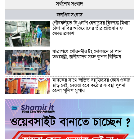
সর্বশেষ সংবাদ
জনপ্রিয় সংবাদ
গৌরনদীতে বিএনপি নেতাদের বিরুদ্ধে মিথ্যা
চাঁদা দাবির অভিযোগের তীব্র প্রতিবাদ ও
ক্ষোভ প্রকাশ
যাত্রাপথে গৌরনদীর টং দোকানে চা পান
তথ্যমন্ত্রী, স্থানীয়দের সঙ্গে কুশল বিনিময়
মাদকের সাথে জড়িত ব্যাক্তিদের কোন প্রকার
ছাড় নেই, নেওয়া হবে কঠোর ব্যবস্থা খুলনা
জেলা পুলিশ সুপার
“জুলাই কোন দল বা গোষ্টীর নয়, এটি সমগ্র
জাতির ” অ্যাডভোকেট জালাল উদ্দিন এমপি
ধামরাইয়ে ট্রাক চাপায় মোটরসাইকেল আরোহী