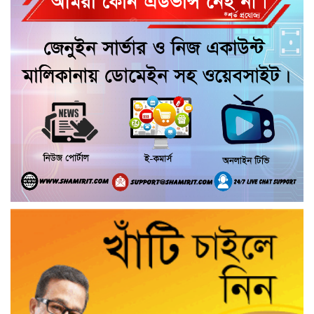
পশু চিকিৎসক নিহত, আহত ৩
কয়রায় জুলাই ছাত্র গণঅভ্যুত্থানের ২য় বার্ষিকী
উপলক্ষে জামায়াতের দোয়া ও গণমিছিল
জুলাই গণ-অভ্যুত্থান দিবসের অনুষ্ঠানে
গণঅধিকার পরিষদের নেতাকে হেনস্থার
অভিযোগ
গৌরনদীতে নিরাপদ অভিবাসন ও দক্ষতা
উন্নয়ন শীর্ষক সেমিনার অনুষ্ঠিত,
আশুলিয়ার বাইপাইল পাইকারি কাঁচা বাজারে
চেয়ারম্যান প্রার্থী ইসরাফিল হোসেনের নির্বাচনী
প্রচারণা