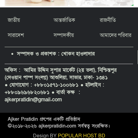
জাতীয়
আন্তর্জাতিক
রাজনীতি
সারাদেশ
সম্পাদকীয়
আমাদের পরিবার
সম্পাদক ও প্রকাশক : খোকন হাওলাদার
অফিস : আমির উদ্দিন সুপার মার্কেট (২য় তলা), নিশ্চিন্তপুর
(দেওয়ান পাম্প সংলগ্ন) আশুলিয়া, সাভার, ঢাকা- ১৩৪১
● যোগাযোগ : +৮৮০১৫৭১-১০০৬৮১
● হটলাইন :
+৮৮০৯৬৯৬৮২০৬৮১ ● বার্তা কক্ষ :
ajkerpratidin@gmail.com
Ajker Pratidin গ্রুপের একটি প্রতিষ্ঠান
©২০১৮-
২০২৬
ajkerpratidin.com সর্বস্বত্ব সংরক্ষিত।
Design BY
POPULAR HOST BD