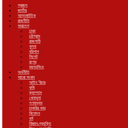
প্রচ্ছদ
জাতীয়
আন্তর্জাতিক
রাজনীতি
সারাদেশ
ঢাকা
চট্টগ্রাম
রাজশাহী
খুলনা
বরিশাল
সিলেট
রংপুর
ময়মনসিংহ
অর্থনীতি
আরো সংবাদ
আইন বিচার
কৃষি
ক্যাম্পাস
খেলাধুলা
গণমাধ্যম
চাকরির খবর
বিনোদন
ধর্ম
বিজ্ঞান-প্রযুক্তি