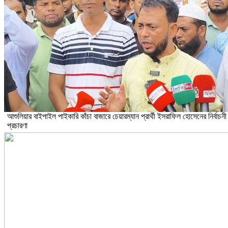
আশুলিয়ার বাইপাইল পাইকারি কাঁচা বাজারে চেয়ারম্যান প্রার্থী ইসরাফিল হোসেনের নির্বাচনী
প্রচারণা