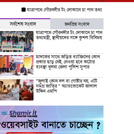
যাত্রাপথে গৌরনদীর টং দোকানে চা পান তথ্যমন্ত্রী, স্থানীয়দের সঙ্গে কুশ
সর্বশেষ সংবাদ
জনপ্রিয় সংবাদ
যাত্রাপথে গৌরনদীর টং দোকানে চা পান
তথ্যমন্ত্রী, স্থানীয়দের সঙ্গে কুশল বিনিময়
মাদকের সাথে জড়িত ব্যাক্তিদের কোন
প্রকার ছাড় নেই, নেওয়া হবে কঠোর
ব্যবস্থা খুলনা জেলা পুলিশ সুপার
“জুলাই কোন দল বা গোষ্টীর নয়, এটি
সমগ্র জাতির ” অ্যাডভোকেট জালাল
উদ্দিন এমপি
ধামরাইয়ে ট্রাক চাপায় মোটরসাইকেল
আরোহী পশু চিকিৎসক নিহত, আহত ৩
কয়রায় জুলাই ছাত্র গণঅভ্যুত্থানের ২য়