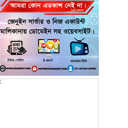
বার্ষিকী উপলক্ষে জামায়াতের দোয়া ও
গণমিছিল