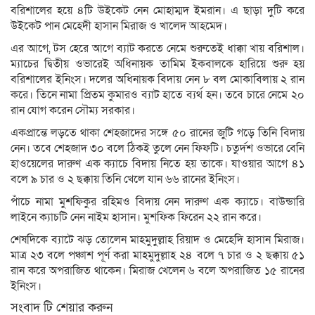
বরিশালের হয়ে ৪টি উইকেট নেন মোহাম্মদ ইমরান। এ ছাড়া দুটি করে
উইকেট পান মেহেদী হাসান মিরাজ ও খালেদ আহমেদ।
এর আগে, টস হেরে আগে ব্যাট করতে নেমে শুরুতেই ধাক্কা খায় বরিশাল।
ম্যাচের দ্বিতীয় ওভারেই অধিনায়ক তামিম ইকবালকে হারিয়ে শুরু হয়
বরিশালের ইনিংস। দলের অধিনায়ক বিদায় নেন ৮ বল মোকাবিলায় ২ রান
করে। তিনে নামা প্রিতম কুমারও ব্যাট হাতে ব্যর্থ হন। তবে চারে নেমে ২০
রান যোগ করেন সৌম্য সরকার।
একপ্রান্তে লড়তে থাকা শেহজাদের সঙ্গে ৫০ রানের জুটি গড়ে তিনি বিদায়
নেন। তবে শেহজাদ ৩০ বলে ঠিকই তুলে নেন ফিফটি। চতুর্দশ ওভারে বেনি
হাওয়েলের দারুণ এক ক্যাচে বিদায় নিতে হয় তাকে। যাওয়ার আগে ৪১
বলে ৯ চার ও ২ ছক্কায় তিনি খেলে যান ৬৬ রানের ইনিংস।
পাঁচে নামা মুশফিকুর রহিমও বিদায় নেন দারুণ এক ক্যাচে। বাউন্ডারি
লাইনে ক্যাচটি নেন নাইম হাসান। মুশফিক ফিরেন ২২ রান করে।
শেষদিকে ব্যাটে ঝড় তোলেন মাহমুদুল্লাহ রিয়াদ ও মেহেদি হাসান মিরাজ।
মাত্র ২৩ বলে পঞ্চাশ পূর্ণ করা মাহমুদুল্লাহ ২৪ বলে ৭ চার ও ২ ছক্কায় ৫১
রান করে অপরাজিত থাকেন। মিরাজ খেলেন ৬ বলে অপরাজিত ১৫ রানের
ইনিংস।
সংবাদ টি শেয়ার করুন