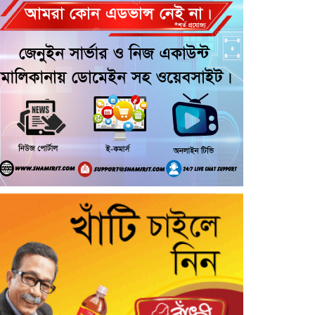
আরোহী পশু চিকিৎসক নিহত, আহত ৩
কয়রায় জুলাই ছাত্র গণঅভ্যুত্থানের ২য়
বার্ষিকী উপলক্ষে জামায়াতের দোয়া ও
গণমিছিল
জুলাই গণ-অভ্যুত্থান দিবসের অনুষ্ঠানে
গণঅধিকার পরিষদের নেতাকে হেনস্থার
অভিযোগ
গৌরনদীতে নিরাপদ অভিবাসন ও
দক্ষতা উন্নয়ন শীর্ষক সেমিনার অনুষ্ঠিত,
আশুলিয়ার বাইপাইল পাইকারি কাঁচা
বাজারে চেয়ারম্যান প্রার্থী ইসরাফিল
হোসেনের নির্বাচনী প্রচারণা
আশুলিয়ার কাঠগড়া নয়াপাড়ায় কথিত
মাদক ব্যবসার অভিযোগ, পুলিশের
হস্তক্ষেপ কামনা এলাকাবাসীর