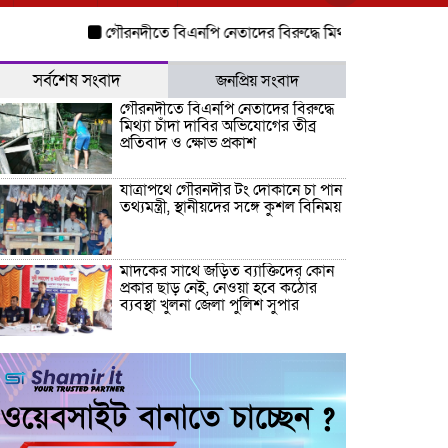
গৌরনদীতে বিএনপি নেতাদের বিরুদ্ধে মিথ্যা চাঁদা দাবির অভিযোগের
সর্বশেষ সংবাদ
জনপ্রিয় সংবাদ
গৌরনদীতে বিএনপি নেতাদের বিরুদ্ধে
মিথ্যা চাঁদা দাবির অভিযোগের তীব্র
প্রতিবাদ ও ক্ষোভ প্রকাশ
যাত্রাপথে গৌরনদীর টং দোকানে চা পান
তথ্যমন্ত্রী, স্থানীয়দের সঙ্গে কুশল বিনিময়
মাদকের সাথে জড়িত ব্যাক্তিদের কোন
প্রকার ছাড় নেই, নেওয়া হবে কঠোর
ব্যবস্থা খুলনা জেলা পুলিশ সুপার
“জুলাই কোন দল বা গোষ্টীর নয়, এটি
সমগ্র জাতির ” অ্যাডভোকেট জালাল
উদ্দিন এমপি
ধামরাইয়ে ট্রাক চাপায় মোটরসাইকেল