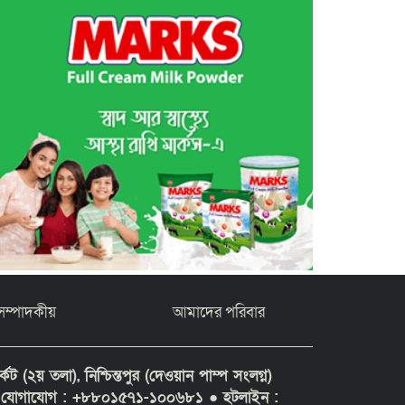
সম্পাদকীয়
আমাদের পরিবার
ট (২য় তলা), নিশ্চিন্তপুর (দেওয়ান পাম্প সংলগ্ন)
১ ● যোগাযোগ : +৮৮০১৫৭১-১০০৬৮১
● হটলাইন :