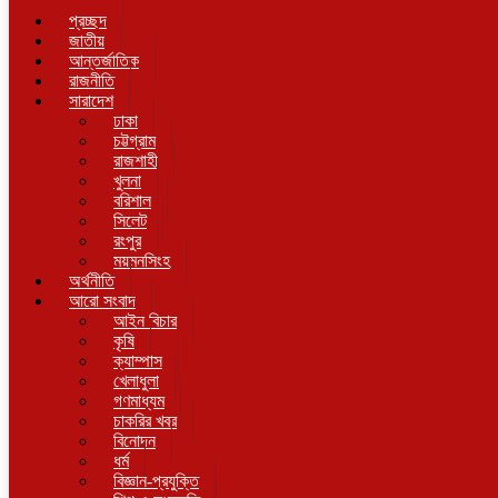
প্রচ্ছদ
জাতীয়
আন্তর্জাতিক
রাজনীতি
সারাদেশ
ঢাকা
চট্টগ্রাম
রাজশাহী
খুলনা
বরিশাল
সিলেট
রংপুর
ময়মনসিংহ
অর্থনীতি
আরো সংবাদ
আইন বিচার
কৃষি
ক্যাম্পাস
খেলাধুলা
গণমাধ্যম
চাকরির খবর
বিনোদন
ধর্ম
বিজ্ঞান-প্রযুক্তি