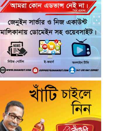
আরোহী পশু চিকিৎসক নিহত, আহত ৩
কয়রায় জুলাই ছাত্র গণঅভ্যুত্থানের ২য়
বার্ষিকী উপলক্ষে জামায়াতের দোয়া ও
গণমিছিল
জুলাই গণ-অভ্যুত্থান দিবসের অনুষ্ঠানে
গণঅধিকার পরিষদের নেতাকে হেনস্থার
অভিযোগ
গৌরনদীতে নিরাপদ অভিবাসন ও
দক্ষতা উন্নয়ন শীর্ষক সেমিনার অনুষ্ঠিত,
আশুলিয়ার বাইপাইল পাইকারি কাঁচা
বাজারে চেয়ারম্যান প্রার্থী ইসরাফিল
হোসেনের নির্বাচনী প্রচারণা
আশুলিয়ার কাঠগড়া নয়াপাড়ায় কথিত
মাদক ব্যবসার অভিযোগ, পুলিশের
হস্তক্ষেপ কামনা এলাকাবাসীর