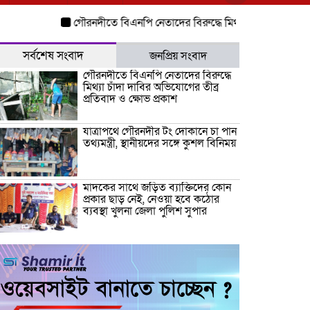
গৌরনদীতে বিএনপি নেতাদের বিরুদ্ধে মিথ্যা চাঁদা দাবির অভিযোগে
সর্বশেষ সংবাদ
জনপ্রিয় সংবাদ
গৌরনদীতে বিএনপি নেতাদের বিরুদ্ধে
মিথ্যা চাঁদা দাবির অভিযোগের তীব্র
প্রতিবাদ ও ক্ষোভ প্রকাশ
যাত্রাপথে গৌরনদীর টং দোকানে চা পান
তথ্যমন্ত্রী, স্থানীয়দের সঙ্গে কুশল বিনিময়
মাদকের সাথে জড়িত ব্যাক্তিদের কোন
প্রকার ছাড় নেই, নেওয়া হবে কঠোর
ব্যবস্থা খুলনা জেলা পুলিশ সুপার
“জুলাই কোন দল বা গোষ্টীর নয়, এটি
সমগ্র জাতির ” অ্যাডভোকেট জালাল
উদ্দিন এমপি
ধামরাইয়ে ট্রাক চাপায় মোটরসাইকেল