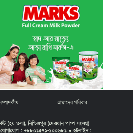
সম্পাদকীয়
আমাদের পরিবার
ট (২য় তলা), নিশ্চিন্তপুর (দেওয়ান পাম্প সংলগ্ন)
১ ● যোগাযোগ : +৮৮০১৫৭১-১০০৬৮১
● হটলাইন :