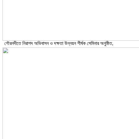
গৌরনদীতে নিরাপদ অভিবাসন ও দক্ষতা উন্নয়ন শীর্ষক সেমিনার অনুষ্ঠিত,