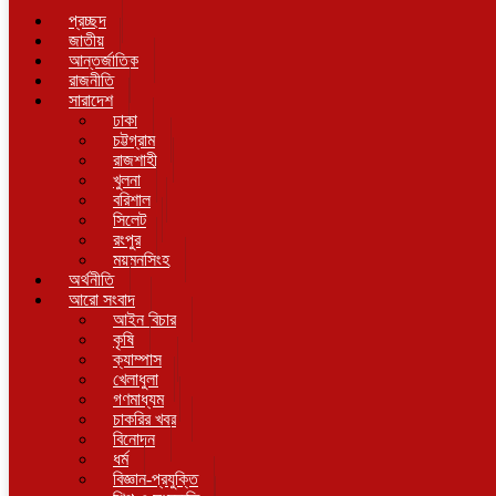
প্রচ্ছদ
জাতীয়
আন্তর্জাতিক
রাজনীতি
সারাদেশ
ঢাকা
চট্টগ্রাম
রাজশাহী
খুলনা
বরিশাল
সিলেট
রংপুর
ময়মনসিংহ
অর্থনীতি
আরো সংবাদ
আইন বিচার
কৃষি
ক্যাম্পাস
খেলাধুলা
গণমাধ্যম
চাকরির খবর
বিনোদন
ধর্ম
বিজ্ঞান-প্রযুক্তি