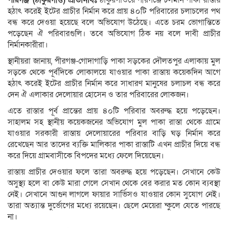
পীরগঞ্জ (ঠাকুরগাঁও) প্রতিনিধিঃ
ঠাকুরগাঁওয়ে পীরগঞ্জে চলমান পাকা রাস্তায়
হঠাৎ করেই ইটের প্রাচীর নির্মান করে প্রায় ৪০টি পরিবারের চলাচলের পথ
বন্ধ করে দেওয়া হয়েছে বলে অভিযোগ উঠেছে। এতে চরম ভোগান্তিতে
পড়েছেন ঐ পরিবারগুলি। তবে অভিযোগ ঠিক নয় বলে দাবী প্রাচীর
নির্মানকারীরা।
স্থানীয়রা জানায়, পীরগঞ্জ-গোদাগাড়ি পাকা সড়কের দৌলতপুর এলাকায় মুল
সড়কে থেকে পূর্বদিকে লোকালয়ে যাওয়ার পাকা রাস্তায় কয়েকদিন আগে
হঠাৎ করেই ইটের প্রাচীর নির্মান করে সাধারণ মানুষের চলাচল বন্ধ করে
দেন ঐ এলাকার দেলোয়ার হোসেন ও তার পরিবারের লোকজন।
এতে রাস্তার পূর্ব প্রান্তের প্রায় ৪০টি পরিবার অবরুদ্ধ হয়ে পড়েছেন।
সাহালম সহ স্থানীয় কয়েকজনের অভিযোগ মুল পাকা রাস্তা থেকে গ্রামে
যাওয়ার সরকারী রাস্তায় দেলোয়ারের পরিবার বাড়ি ঘড় নির্মান করে
রেখেছেন আর তাদের ব্যক্তি মালিকার পাকা রাস্তাটি এখন প্রাচীর দিয়ে বন্ধ
করে দিয়ে গ্রামবাসীকে বিপদের মধ্যে ফেলে দিয়েছেন।
রাস্তায় প্রাচীর দেওয়ার ফলে তারা অবরুদ্ধ হয়ে পড়েছেন। সেখানে কেউ
অসুস্থ্য হলে বা কেউ মারা গেলে সেখান থেকে বের করার মত কোন ব্যবস্থা
নেই। সেখানে আগুন লাগলে ফায়ার সার্ভিসও যাওয়ার কোন সুযোগ নেই।
তারা অত্যান্ত দুর্ভোগের মধ্যে রয়েছেন। ছেলে মেয়েরা ন্কুলে যেতে পারছে
না।