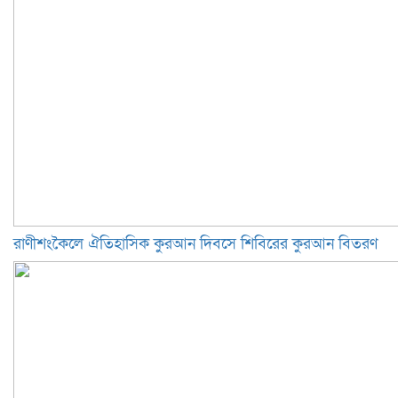
রাণীশংকৈলে ঐতিহাসিক কুরআন দিবসে শিবিরের কুরআন বিতরণ