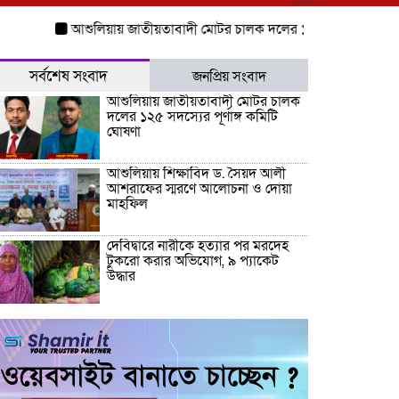
আশুলিয়ায় জাতীয়তাবাদী মোটর চালক দলের ১২৫ সদস্যের পূর্ণাঙ্গ কমিট
সর্বশেষ সংবাদ
জনপ্রিয় সংবাদ
আশুলিয়ায় জাতীয়তাবাদী মোটর চালক
দলের ১২৫ সদস্যের পূর্ণাঙ্গ কমিটি
ঘোষণা
আশুলিয়ায় শিক্ষাবিদ ড. সৈয়দ আলী
আশরাফের স্মরণে আলোচনা ও দোয়া
মাহফিল
দেবিদ্বারে নারীকে হত্যার পর মরদেহ
টুকরো করার অভিযোগ, ৯ প্যাকেট
উদ্ধার
ঠাকুরগাঁওয়ে মোটরসাইকেলের ধাক্কায়
প্রাণ গেল বৃদ্ধ ও কিশোরের, গুরুতর
আহত আরও এক কিশোর
ঠাকুরগাঁওয়ে মাছ ধরতে গিয়ে আর ফেরা