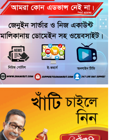
হলো না বাড়ি, নোনো নদীতে বৃদ্ধের
মর্মান্তিক মৃত্যু
টঙ্গিবাড়ীতে মালদ্বীপের রাষ্ট্রদূত,
শিক্ষার্থীদের সঙ্গে মতবিনিময় ও
সোনারং জোড়া মঠ পরিদর্শন
গৌরনদীতে বিএনপি নেতাদের বিরুদ্ধে
মিথ্যা চাঁদা দাবির অভিযোগের তীব্র
প্রতিবাদ ও ক্ষোভ প্রকাশ
যাত্রাপথে গৌরনদীর টং দোকানে চা পান
তথ্যমন্ত্রী, স্থানীয়দের সঙ্গে কুশল বিনিময়
মাদকের সাথে জড়িত ব্যাক্তিদের কোন
প্রকার ছাড় নেই, নেওয়া হবে কঠোর
ব্যবস্থা খুলনা জেলা পুলিশ সুপার
“জুলাই কোন দল বা গোষ্টীর নয়, এটি
সমগ্র জাতির ” অ্যাডভোকেট জালাল
উদ্দিন এমপি