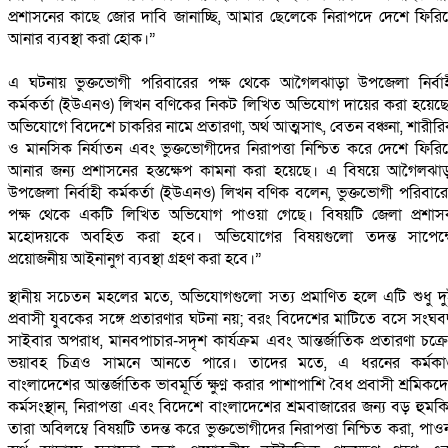
প্রশাসনের কাছে জোর দাবি জানাচ্ছি, আমার ছেলেকে নিরাপদে দেশে ফিরি
আনার ব্যবস্থা করা হোক।”
‎এ ঘটনায় ভুক্তভোগী পরিবারের পক্ষ থেকে আগৈলঝাড়া উপজেলা নির্বা
কর্মকর্তা (ইউএনও) লিখন বণিকের নিকট লিখিত অভিযোগ দায়ের করা হয়েছ
অভিযোগে বিদেশে চাকরির নামে প্রতারণা, অর্থ আত্মসাৎ, বেতন বঞ্চনা, শারীর
ও মানসিক নির্যাতন এবং ভুক্তভোগীদের নিরাপত্তা নিশ্চিত করে দেশে ফিরি
আনার জন্য প্রশাসনের হস্তক্ষেপ কামনা করা হয়েছে। এ বিষয়ে আগৈলঝা
উপজেলা নির্বাহী কর্মকর্তা (ইউএনও) লিখন বণিক বলেন, ভুক্তভোগী পরিবার
পক্ষ থেকে একটি লিখিত অভিযোগ পাওয়া গেছে। বিষয়টি জেলা প্রশা
মহোদয়কে অবহিত করা হবে। অভিযোগের বিষয়গুলো তদন্ত সাপেক্ষ
প্রয়োজনীয় আইনানুগ ব্যবস্থা গ্রহণ করা হবে।”
‎স্থানীয় সচেতন মহলের মতে, অভিযোগগুলো সত্য প্রমাণিত হলে এটি শুধু দ
প্রবাসী যুবকের সঙ্গে প্রতারণার ঘটনা নয়; বরং বিদেশের মাটিতে বসে সংঘবদ
সাইবার অপরাধ, মানবপাচার-সদৃশ কার্যক্রম এবং আন্তর্জাতিক প্রতারণা চক্র
ভয়াবহ চিত্রও সামনে আনতে পারে। তাদের মতে, এ ধরনের কর্মকাণ
বাংলাদেশের আন্তর্জাতিক ভাবমূর্তি ক্ষুণ্ন করার পাশাপাশি বৈধ প্রবাসী শ্রমিকদ
কর্মসংস্থান, নিরাপত্তা এবং বিদেশে বাংলাদেশের শ্রমবাজারের জন্য বড় হুমক
তারা অবিলম্বে বিষয়টি তদন্ত করে ভুক্তভোগীদের নিরাপত্তা নিশ্চিত করা, পাও