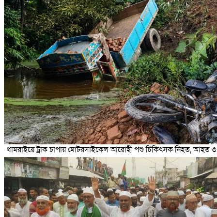
ধামরাইয়ে ট্রাক চাপায় মোটরসাইকেল আরোহী পশু চিকিৎসক নিহত, আহত ৩