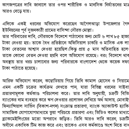
কাগজপত্রের দাবি জানালে তার ওপর শারীরিক ও মানসিক নির্যাতনের মাত্
আরও বেড়ে যায়।
‎এদিকে একই ধরনের অভিযোগ করেছেন আগৈলঝাড়া উপজেলার গৈল
ইউনিয়নের পূর্ব সুজনকাঠী গ্রামের বাসিন্দা সৌরভ মোল্লা।
‎তার পরিবারের দাবি, সৌরভকে বিদেশে পাঠানোর জন্য মোট ৬ লাখ ৮৫ হাজ
টাকা নেওয়া হয়। তাকে বৈধ প্রতিষ্ঠানে অফিসিয়াল চাকরি ও মাসিক এক ল
টাকা বেতনের আশ্বাস দেওয়া হয়েছিল।কিন্তু প্রায় ৫ মাস অতিবাহিত হল
তাকে কোনো বেতন দেওয়া হয়নি বলে অভিযোগ রয়েছে। বরং বিদেশে থা
অবস্থায় তার খরচ চালানোর জন্য পরিবারকে বাংলাদেশ থেকে কয়েক দফ
টাকা পাঠাতে হয়েছে।
‎আরিফ অভিযোগ করেন, কম্বোডিয়ায় গিয়ে তিনি কামাল হোসেন ও সিয়াম
এমন একটি চক্রের কার্যক্রম দেখতে পান, যারা বিভিন্ন ধরনের সাইব
প্রতারণামূলক কর্মকাণ্ড পরিচালনা করে। তার দাবি অনুযায়ী, চক্রটি বিভিন
ব্যাংকের নাম ব্যবহার করে ঋণ দেওয়ার প্রলোভন দেখিয়ে অর্থ আদায়, মোবা
ফিন্যান্সিয়াল সার্ভিস (বিকাশ-নগদ) সংক্রান্ত প্রতারণা, ব্যাংক অ্যাকাউন্ট হ্যাকি
সামাজিক যোগাযোগমাধ্যমে ভুয়া পরিচয়ে প্রতারণা এবং ভিডিও কলের মাধ্য
ব্ল্যাকমেইলিংয়ের মতো অপরাধে জড়িত। তিনি আরও দাবি করেন, চক্রট
অধীনে একাধিক টিম কাজ করে এবং তাকেও এসব কর্মকাণ্ডে অংশ নিতে বাধ