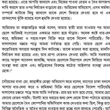
করা হয়েছে। এতে আপত্তি জানালে এবং নিজের পাওনা বেতন ও বৈধ কাগজপত
দাবি করলে তার ওপর নির্যাতন বাড়ানো হয়। আরিফের অভিযোগ, এসব কর্মকাণ
সম্পর্কে কাউকে কিছু জানালে তাকে দেশে ফিরতে দেওয়া হবে না এ
প্রাণনাশের ঝুঁকি রয়েছে বলে হুমকি দেওয়া হয়েছে।
‎আরিফের মা কান্নাজড়িত কণ্ঠে বলেন, আমার স্বামী মারা যাওয়ার পর আম
ছেলে আরিফই সংসারের একমাত্র ভরসা হয়ে দাঁড়ায়। অনেক কষ্টে ধার-দে
করে, জমিজমা ও সহায়-সম্বল বিক্রি করে তাকে বিদেশ পাঠিয়েছি। কিন্
দালালদের খপ্পরে পড়ে আমরা সর্বস্বান্ত হয়ে গেছি। আমার ছেলে এ
কম্বোডিয়ায় অসহায় অবস্থায় দিন কাটাচ্ছে। তাকে মারধর করা হয়েছে, মানস
নির্যাতন করা হয়েছে এবং তার প্রাপ্য বেতনও দেওয়া হয়নি। আমি সরকার
কাছে আকুল আবেদন জানাচ্ছি, আমার ছেলেকে নিরাপদে দেশে ফিরিয়ে আন
ব্যবস্থা করা হোক এবং জড়িতদের বিরুদ্ধে কঠোর আইনগত ব্যবস্থা নেও
হোক।”
‎সৌরভের বাবা মো. জাহাঙ্গীর মোল্লা অভিযোগ করে বলেন, ভাগ্যের চাকা বদল
আশায় ধার-দেনা করে ও জমিজমা বিক্রি করে ছেলেকে বিদেশ পাঠিয়েছ
দালালের চক্করে পড়ে আজ আমি সর্বস্বান্ত। প্রায় ছয় মাস হয়ে গেছে, আমার ছে
কোনো বেতন পায়নি। উল্টো তার খরচের জন্য দেশ থেকে টাকা পাঠাতে হয়েছ
আমার ছেলেকে বৈধ কোম্পানির অফিসিয়াল কাজ দেওয়ার কথা ছিল, কিন্তু তা
বিভিন্ন অনৈতিক ও অবৈধ কাজে ব্যবহার করা হচ্ছে বলে জানতে পেরেছি। আ