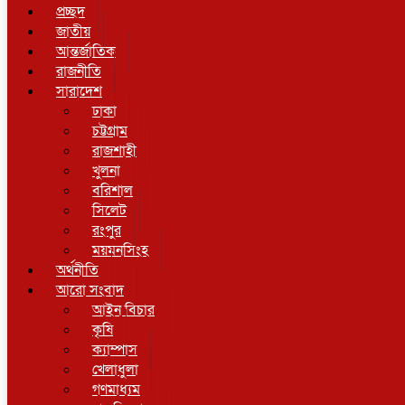
প্রচ্ছদ
জাতীয়
আন্তর্জাতিক
রাজনীতি
সারাদেশ
ঢাকা
চট্টগ্রাম
রাজশাহী
খুলনা
বরিশাল
সিলেট
রংপুর
ময়মনসিংহ
অর্থনীতি
আরো সংবাদ
আইন বিচার
কৃষি
ক্যাম্পাস
খেলাধুলা
গণমাধ্যম