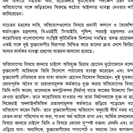
অর্থ আদায়ে সহায়তা করা, প্রয়োজনীয় কূটনৈতিক পদক্ষেপ গ্রহণ এ
অভিযোগের সঙ্গে জড়িতদের বিরুদ্ধে কঠোর আইনগত ব্যবস্থা নেওয়ার দা
জানিয়েছেন।
‎সচেতন মহলের দাবি, অভিযোগগুলোর বিষয়ে প্রবাসী কল্যাণ ও বৈদেশ
কর্মসংস্থান মন্ত্রণালয়, বিএমইটি, সিআইডি, পুলিশ, পররাষ্ট্র মন্ত্রণালয় এ
কম্বোডিয়ায় বাংলাদেশের সংশ্লিষ্ট কূটনৈতিক মিশনের সমন্বিত তদন্ত প্রয়োজ
একই সঙ্গে দুই ভুক্তভোগীর নিরাপত্তা নিশ্চিত করে তাদের দ্রুত দেশে ফিরি
আনার কার্যকর ব্যবস্থা গ্রহণের আহ্বান জানানো হয়েছে।
‎অভিযোগের বিষয়ে জানতে চাইলে অভিযুক্ত ছিয়াম হোসেন মুঠোফোনে বলে
ভুক্তভোগী আরিফকে তিনি বিদেশে পাঠানোর ব্যবস্থা করেছেন এবং অ
ভুক্তভোগী সৌরভকে তার বাবা কামাল হোসেন বিদেশে নিয়েছেন। দুই যুবক
জোরপূর্বক অবৈধ বা প্রতারণামূলক কর্মকাণ্ডে যুক্ত করার অভিযোগের বিষ
তিনি দাবি করেন, তাদেরকে কনস্ট্রাকশন (নির্মাণ) খাতে কাজের উদ্দেশ্যে ভি
দেওয়া হয়েছিল। তবে কম্বোডিয়ায় যাওয়ার পর তারা নির্মাণকাজে যুক্ত না হ
নিজেরাই অনলাইনভিত্তিক প্রতারণামূলক কর্মকাণ্ডে জড়িয়ে পড়েছেন ব
অভিযোগ করেন তিনি। তবে ভুক্তভোগীদের অভিযোগ অনুযায়ী দীর্ঘ সময় ধ
বেতন-ভাতা পরিশোধ না করা, পাওনা অর্থ আটকে রাখা এবং আর্থিক লেনদেন
বিষয়ে জানতে চাইলে তিনি এ বিষয়ে কোনো সুস্পষ্ট বক্তব্য দেননি এবং প্রশ
এড়িয়ে যান। অন্যদিকে, ভুক্তভোগীদের পাসপোর্ট ও অন্যান্য বৈধ কাগজপত