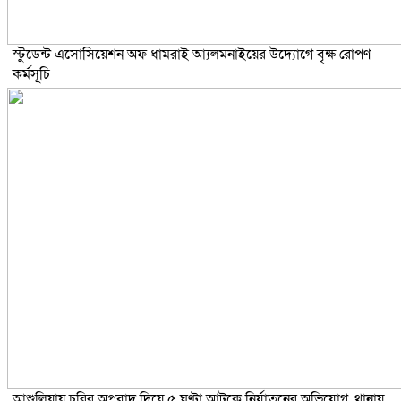
স্টুডেন্ট এসোসিয়েশন অফ ধামরাই আ্যলমনাইয়ের উদ্যোগে বৃক্ষ রোপণ
কর্মসূচি
আশুলিয়ায় চুরির অপবাদ দিয়ে ৫ ঘণ্টা আটকে নির্যাতনের অভিযোগ, থানায়