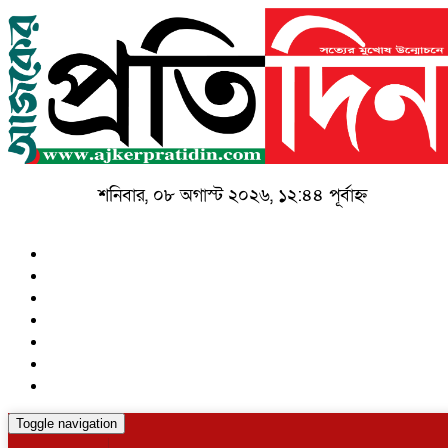
শনিবার, ০৮ অগাস্ট ২০২৬, ১২:৪৪ পূর্বাহ্ন
Toggle navigation