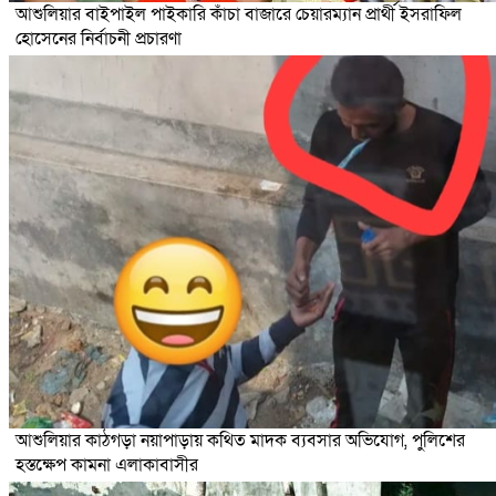
আশুলিয়ার বাইপাইল পাইকারি কাঁচা বাজারে চেয়ারম্যান প্রার্থী ইসরাফিল
হোসেনের নির্বাচনী প্রচারণা
আশুলিয়ার কাঠগড়া নয়াপাড়ায় কথিত মাদক ব্যবসার অভিযোগ, পুলিশের
হস্তক্ষেপ কামনা এলাকাবাসীর