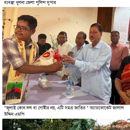
ব্যবস্থা খুলনা জেলা পুলিশ সুপার
“জুলাই কোন দল বা গোষ্টীর নয়, এটি সমগ্র জাতির ” অ্যাডভোকেট জালাল
উদ্দিন এমপি