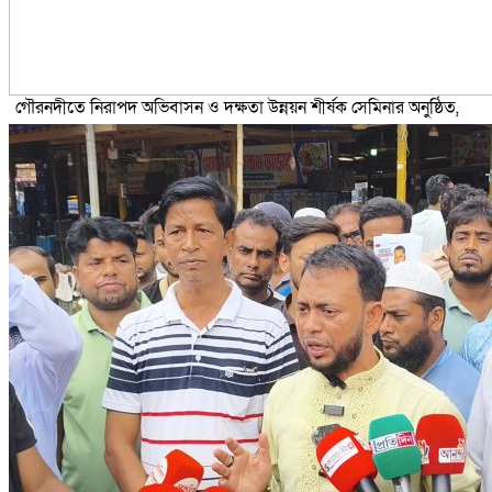
গৌরনদীতে নিরাপদ অভিবাসন ও দক্ষতা উন্নয়ন শীর্ষক সেমিনার অনুষ্ঠিত,