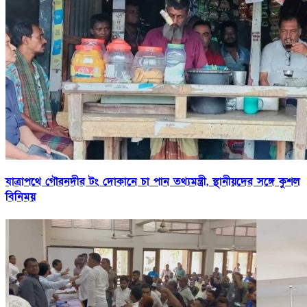
যাত্রাপথে গৌরনদীর টং দোকানে চা পান তথ্যমন্ত্রী, স্থানীয়দের সঙ্গে কুশল
বিনিময়