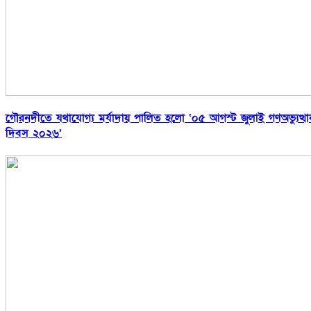
‎গৌরনদীতে যথাযোগ্য মর্যাদায় পালিত হলো ‘০৫ আগস্ট জুলাই গণঅভ্যুত্থা
দিবস ২০২৬’