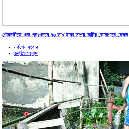
গৌরনদীতে খাল পুনঃখননে ৭৬ লাখ টাকা সাশ্রয়, রাষ্ট্রীয় কোষাগারে ফেরত
সর্বশেষ সংবাদ
জনপ্রিয় সংবাদ