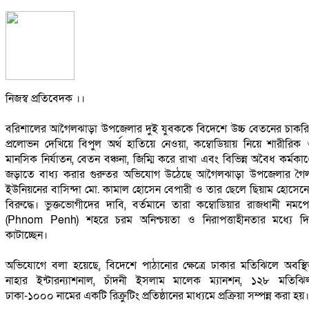
‎নিজস্ব প্রতিবেদক ।।
‎বরিশালের আগৈলঝাড়া উপজেলার দুই যুবককে বিদেশে উচ্চ বেতনের চাকর
প্রলোভন দেখিয়ে বিপুল অর্থ হাতিয়ে নেওয়া, কম্বোডিয়ায় নিয়ে শারীরিক
মানসিক নির্যাতন, বেতন বঞ্চনা, জিম্মি করে রাখা এবং বিভিন্ন অবৈধ কর্মকাণ্
জড়াতে বাধ্য করার গুরুতর অভিযোগ উঠেছে আগৈলঝাড়া উপজেলার গৈ
ইউনিয়নের বাসিন্দা মো. কামাল হোসেন বেপারী ও তার ছেলে ছিয়াম হোসেন
বিরুদ্ধে। ভুক্তভোগীদের দাবি, বর্তমানে তারা কম্বোডিয়ার রাজধানী নমপ
(Phnom Penh) শহরে চরম অনিশ্চয়তা ও নিরাপত্তাহীনতার মধ্যে দ
কাটাচ্ছেন।
‎অভিযোগে বলা হয়েছে, বিদেশে পাঠানোর ক্ষেত্রে ঢাকার মতিঝিলে অবস্থ
নাহার ইন্টারন্যাশনাল, চাঁদনী ইসলাম মালেক ম্যানশন, ১২৮ মতিঝি
ঢাকা-১০০০ নামের একটি রিক্রুটিং প্রতিষ্ঠানের মাধ্যমে প্রক্রিয়া সম্পন্ন করা হয়।