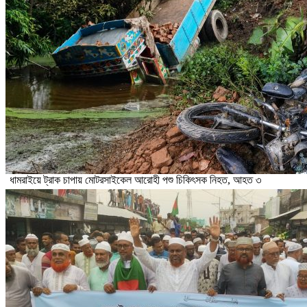
ধামরাইয়ে ট্রাক চাপায় মোটরসাইকেল আরোহী পশু চিকিৎসক নিহত, আহত ৩