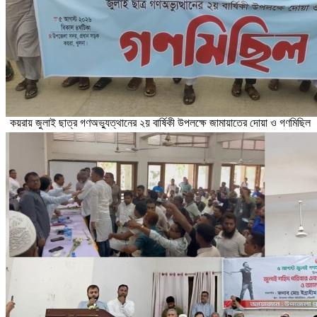
কয়রায় জুলাই ছাত্র গণঅভ্যুত্থানের ২য় বার্ষিকী উপলক্ষে জামায়াতের দোয়া ও গণমিছিল