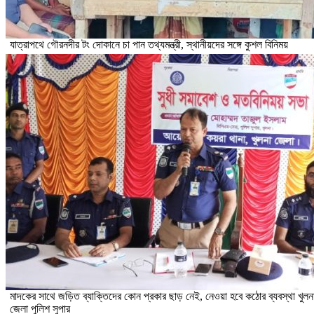
যাত্রাপথে গৌরনদীর টং দোকানে চা পান তথ্যমন্ত্রী, স্থানীয়দের সঙ্গে কুশল বিনিময়
মাদকের সাথে জড়িত ব্যাক্তিদের কোন প্রকার ছাড় নেই, নেওয়া হবে কঠোর ব্যবস্থা খুলন
জেলা পুলিশ সুপার