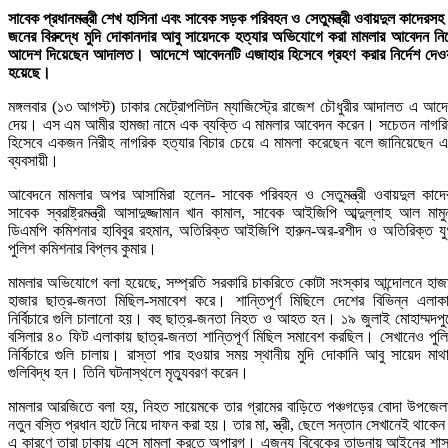
সাবেক প্রধানমন্ত্রী শেখ হাসিনা এবং সাবেক সড়ক পরিবহন ও সেতুমন্ত্রী ওবায়দুল কাদেরসহ
জনের বিরুদ্ধে মুদি দোকানদার আবু সায়েদকে হত্যার অভিযোগে করা মামলার আবেদন নি
আদেশ দিয়েছেন আদালত। আদেশে আবেদনটি এজাহার হিসেবে গ্রহণ করার নির্দেশ দেও
হয়েছে।
মঙ্গলবার (১৩ আগস্ট) ঢাকার মেট্রোপলিটন ম্যাজিস্ট্রে রাজেশ চৌধুরীর আদালত এ আদ
দেয়। এস এম আমীর হামজা নামে এক ব্যক্তি এ মামলার আবেদন করেন। সচেতন নাগর
হিসেবে একজন নিরীহ নাগরিক হত্যার বিচার চেয়ে এ মামলা করেছেন বলে জানিয়েছেন 
ব্যবসায়ী।
আবেদনে মামলার অপর আসামিরা হলেন- সাবেক পরিবহন ও সেতুমন্ত্রী ওবায়দুল কাদে
সাবেক স্বরাষ্ট্রমন্ত্রী আসাদুজ্জামান খান কামাল, সাবেক আইজিপি আব্দুল্লাহ আল মামু
ডিএমপি কমিশনার হাবিবুর রহমান, অতিরিক্ত আইজিপি হারুন-অর-রশীদ ও অতিরিক্ত যুগ
পুলিশ কমিশনার বিপ্লব কুমার।
মামলার অভিযোগে বলা হয়েছে, সম্প্রতি সরকারি চাকরিতে কোটা সংস্কার আন্দোলনে হাজ
হাজার ছাত্র-জনতা মিছিল-সমাবেশ করে। শান্তিপূর্ণ মিছিলে দেশের বিভিন্ন এলাক
নির্বিচারে গুলি চালানো হয়। বহু ছাত্র-জনতা নিহত ও আহত হন। ১৯ জুলাই মোহাম্মদপু
বসিলার ৪০ ফিট এলাকায় ছাত্র-জনতা শান্তিপূর্ণ মিছিল সমাবেশ করছিল। সেখানেও পুল
নির্বিচারে গুলি চালায়। রাস্তা পার হওয়ার সময় স্থানীয় মুদি দোকানি আবু সায়েদ মাথ
গুলিবিদ্ধ হন। তিনি ঘটনাস্থলে মৃত্যুবরণ করেন।
মামলার আরজিতে বলা হয়, নিহত সায়েমকে তার গ্রামের বাড়িতে পঞ্চগড়ের বোদা উপজেল
নতুন বস্তি প্রধান হাটে নিয়ে দাফন করা হয়। তার মা, স্ত্রী, ছেলে সন্তান সেখানেই থাকে
এ কারণে তারা ঢাকায় এসে মামলা করতে অপারগ। এজন্য বিবেকের তাড়নায় আইনের শা