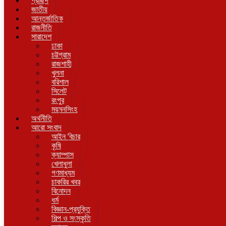
প্রচ্ছদ
জাতীয়
আন্তর্জাতিক
রাজনীতি
সারাদেশ
ঢাকা
চট্টগ্রাম
রাজশাহী
খুলনা
বরিশাল
সিলেট
রংপুর
ময়মনসিংহ
অর্থনীতি
আরো সংবাদ
আইন বিচার
কৃষি
ক্যাম্পাস
খেলাধুলা
গণমাধ্যম
চাকরির খবর
বিনোদন
ধর্ম
বিজ্ঞান-প্রযুক্তি
শিল্প ও সংস্কৃতি