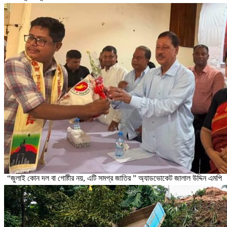
“জুলাই কোন দল বা গোষ্টীর নয়, এটি সমগ্র জাতির ” অ্যাডভোকেট জালাল উদ্দিন এমপি