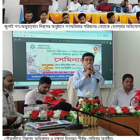
জুলাই গণ-অভ্যুত্থান দিবসের অনুষ্ঠানে গণঅধিকার পরিষদের নেতাকে হেনস্থার অভিযো
গৌরনদীতে নিরাপদ অভিবাসন ও দক্ষতা উন্নয়ন শীর্ষক সেমিনার অনুষ্ঠিত,