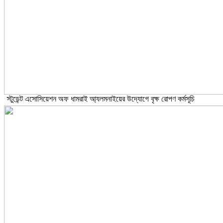
স্টুডেন্ট এসোসিয়েশন অফ ধামরাই আ্যলমনাইয়ের উদ্যোগে বৃক্ষ রোপণ কর্মসূচি