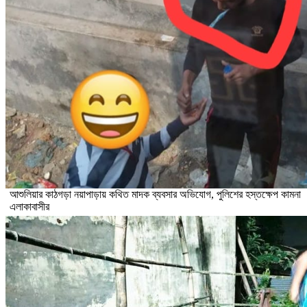
আশুলিয়ার কাঠগড়া নয়াপাড়ায় কথিত মাদক ব্যবসার অভিযোগ, পুলিশের হস্তক্ষেপ কামনা
এলাকাবাসীর