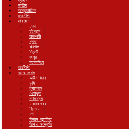
প্রচ্ছদ
জাতীয়
আন্তর্জাতিক
রাজনীতি
সারাদেশ
ঢাকা
চট্টগ্রাম
রাজশাহী
খুলনা
বরিশাল
সিলেট
রংপুর
ময়মনসিংহ
অর্থনীতি
আরো সংবাদ
আইন বিচার
কৃষি
ক্যাম্পাস
খেলাধুলা
গণমাধ্যম
চাকরির খবর
বিনোদন
ধর্ম
বিজ্ঞান-প্রযুক্তি
শিল্প ও সংস্কৃতি