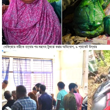
দেবিদ্বারে নারীকে হত্যার পর মরদেহ টুকরো করার অভিযোগ, ৯ প্যাকেট উদ্ধার