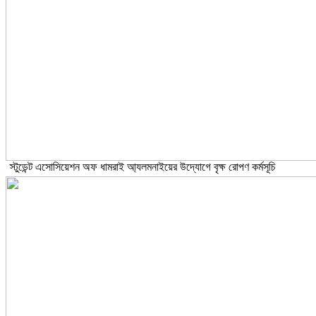
স্টুডেন্ট এসোসিয়েশন অফ ধামরাই আ্যলমনাইয়ের উদ্যোগে বৃক্ষ রোপণ কর্মসূচি