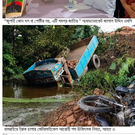
“জুলাই কোন দল বা গোষ্টীর নয়, এটি সমগ্র জাতির ” অ্যাডভোকেট জালাল উদ্দিন এমপি
ধামরাইয়ে ট্রাক চাপায় মোটরসাইকেল আরোহী পশু চিকিৎসক নিহত, আহত ৩