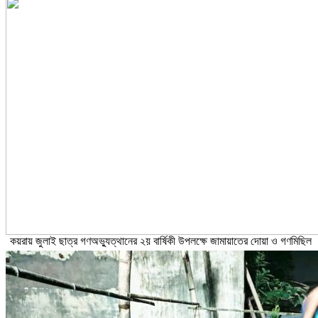
কয়রায় জুলাই ছাত্র গণঅভ্যুত্থানের ২য় বার্ষিকী উপলক্ষে জামায়াতের দোয়া ও গণমিছিল