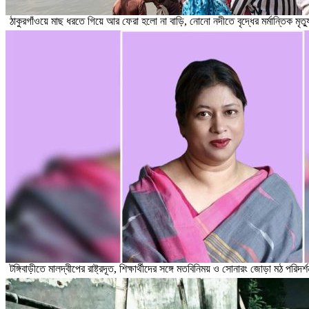
ঠাকুরগাঁওয়ে মাছ ধরতে গিয়ে আর ফেরা হলো না বাড়ি, নোনো নদীতে বৃদ্ধের মর্মান্তিক মৃত্য
টঙ্গিবাড়ীতে মালদ্বীপের রাষ্ট্রদূত, শিক্ষার্থীদের সঙ্গে মতবিনিময় ও সোনারং জোড়া মঠ পরিদর্