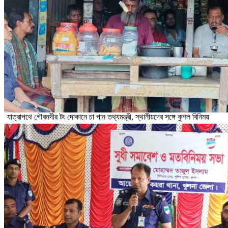
যাত্রাপথে গৌরনদীর টং দোকানে চা পান তথ্যমন্ত্রী, স্থানীয়দের সঙ্গে কুশল বিনিময়