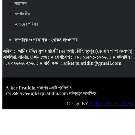
সারাদেশ
সম্পাদকীয়
আমাদের পরিবার
সম্পাদক ও প্রকাশক : খোকন হাওলাদার
অফিস : আমির উদ্দিন সুপার মার্কেট (২য় তলা), নিশ্চিন্তপুর (দেওয়ান পাম্প সংলগ্ন)
আশুলিয়া, সাভার, ঢাকা- ১৩৪১ ● যোগাযোগ : +৮৮০১৫৭১-১০০৬৮১
● হটলাইন :
+৮৮০৯৬৯৬৮২০৬৮১ ● বার্তা কক্ষ : ajkerpratidin@gmail.com
Ajker Pratidin গ্রুপের একটি প্রতিষ্ঠান
©২০১৮-
২০২৬
ajkerpratidin.com সর্বস্বত্ব সংরক্ষিত।
Design BY
POPULAR HOST BD