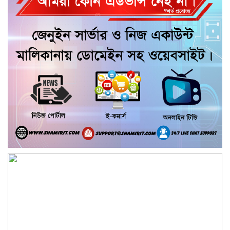
পশু চিকিৎসক নিহত, আহত ৩
কয়রায় জুলাই ছাত্র গণঅভ্যুত্থানের ২য় বার্ষিকী
উপলক্ষে জামায়াতের দোয়া ও গণমিছিল
জুলাই গণ-অভ্যুত্থান দিবসের অনুষ্ঠানে
গণঅধিকার পরিষদের নেতাকে হেনস্থার
অভিযোগ