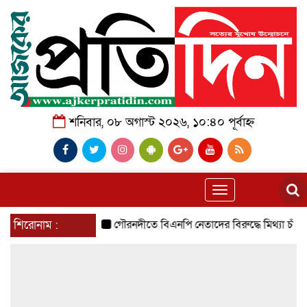
শনিবার, ০৮ অগাস্ট ২০২৬, ১০:৪০ পূর্বাহ্ন
Toggle
navigation
শিরোনাম :
গৌরনদীতে বিএনপি নেতাদের বিরুদ্ধে মিথ্যা চাঁদা দাবির