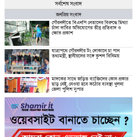
সর্বশেষ সংবাদ
জনপ্রিয় সংবাদ
গৌরনদীতে বিএনপি নেতাদের বিরুদ্ধে মিথ্যা
চাঁদা দাবির অভিযোগের তীব্র প্রতিবাদ ও
ক্ষোভ প্রকাশ
যাত্রাপথে গৌরনদীর টং দোকানে চা পান
তথ্যমন্ত্রী, স্থানীয়দের সঙ্গে কুশল বিনিময়
মাদকের সাথে জড়িত ব্যাক্তিদের কোন প্রকার
ছাড় নেই, নেওয়া হবে কঠোর ব্যবস্থা খুলনা
জেলা পুলিশ সুপার
“জুলাই কোন দল বা গোষ্টীর নয়, এটি সমগ্র
জাতির ” অ্যাডভোকেট জালাল উদ্দিন এমপি
ধামরাইয়ে ট্রাক চাপায় মোটরসাইকেল আরোহী