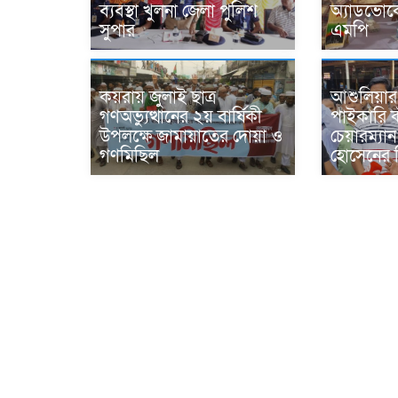
ব্যবস্থা খুলনা জেলা পুলিশ
অ্যাডভোকে
সুপার
এমপি
কয়রায় জুলাই ছাত্র
আশুলিয়ার
গণঅভ্যুত্থানের ২য় বার্ষিকী
পাইকারি ক
উপলক্ষে জামায়াতের দোয়া ও
চেয়ারম্যান
গণমিছিল
হোসেনের নি