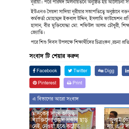
নূরীয়া। পরে পরিষদ মিলনায়তনে অনুষ্ঠিত হয় আলোচনা সভ
ইউএনও সৈয়দা সাদিয়া নূরীয়ার সভাপতিত্বে অনুষ্ঠানে বক্ত
কর্মকর্তা মোহাম্মদ ইকবাল উদ্দিন, ইসলামি ফাউন্ডেশন প্
হাসান, বীর মুক্তিযোদ্ধা মো. শফিউল আলম চৌধুরী, শিক্
জ্যোতি।
পরে শিশু দিবস উপলক্ষে শিক্ষার্থীদের চিত্রাংকণ ,রচনা প
সংবাদ টি শেয়ার করুন
Facebook
Twitter
Digg
Pinterest
Print
এ বিভাগের আরো সংবাদ
মাদকের সাথে জড়িত
ব্যাক্তিদের কোন প্রকার ছাড়
“জুলাই কো
নেই, নেওয়া হবে কঠোর
নয়, এটি স