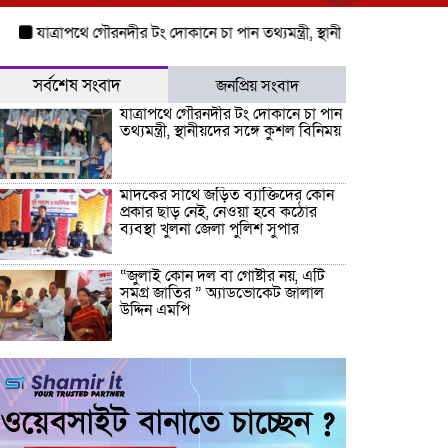
্রাপথে গৌরনদীর টং দোকানে চা পান তথ্যমন্ত্রী, স্থানীয়দের সঙ্গে কুশল বিনিময়
সর্বশেষ সংবাদ
জনপ্রিয় সংবাদ
যাত্রাপথে গৌরনদীর টং দোকানে চা পান
তথ্যমন্ত্রী, স্থানীয়দের সঙ্গে কুশল বিনিময়
মাদকের সাথে জড়িত ব্যাক্তিদের কোন
প্রকার ছাড় নেই, নেওয়া হবে কঠোর
ব্যবস্থা খুলনা জেলা পুলিশ সুপার
“জুলাই কোন দল বা গোষ্টীর নয়, এটি
সমগ্র জাতির ” অ্যাডভোকেট জালাল
উদ্দিন এমপি
ধামরাইয়ে ট্রাক চাপায় মোটরসাইকেল
আরোহী পশু চিকিৎসক নিহত, আহত ৩
কয়রায় জুলাই ছাত্র গণঅভ্যুত্থানের ২য়