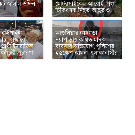
ট জালাল উদ্দিন
মোটরসাইকেল আরোহী পশু
চিকিৎসক নিহত, আহত ৩
 বাইপাইল
আশুলিয়ার কাঠগড়া
াঁচা বাজারে
নয়াপাড়ায় কথিত মাদক
 প্রার্থী ইসরাফিল
ব্যবসার অভিযোগ, পুলিশের
র্বাচনী প্রচারণা
হস্তক্ষেপ কামনা এলাকাবাসীর