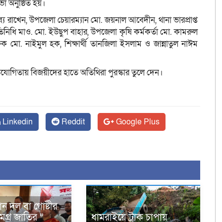
া অনুষ্ঠিত হয়।
ব্য রাখেন, উপজেলা চেয়ারম্যান মো. জয়নাল আবেদীন, থানা ভারপ্রাপ্ত
রতিনিধি মাও. মো. ইউছুপ বাহার, উপজেলা কৃষি কর্মকর্তা মো. কামরুল
ষক মো. নাইমুল হক, শিক্ষার্থী তানজিলা ইসলাম ও জান্নাতুল নাঈম
্রতিযোগিতায় বিজয়ীদের হাতে অতিথিরা পুরস্কার তুলে দেন।
Linkedin
Reddit
Google Plus
ন দল বা গোষ্টীর
মগ্র জাতির ”
ধামরাইয়ে ট্রাক চাপায়