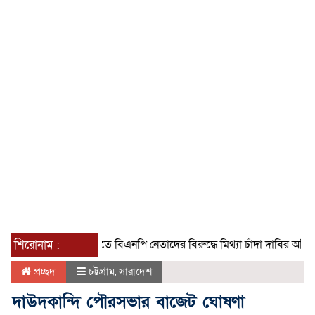
শিরোনাম :
গৌরনদীতে বিএনপি নেতাদের বিরুদ্ধে মিথ্যা চাঁদা দাবির অভিযোগের তীব
প্রচ্ছদ
চট্টগ্রাম
,
সারাদেশ
দাউদকান্দি পৌরসভার বাজেট ঘোষণা